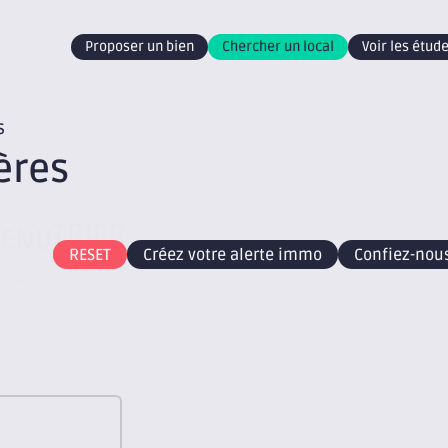
Proposer un bien
Chercher un local
Voir les étu
s
ères
TRIER
TENU
RESET
Créez votre alerte immo
Confiez-nous