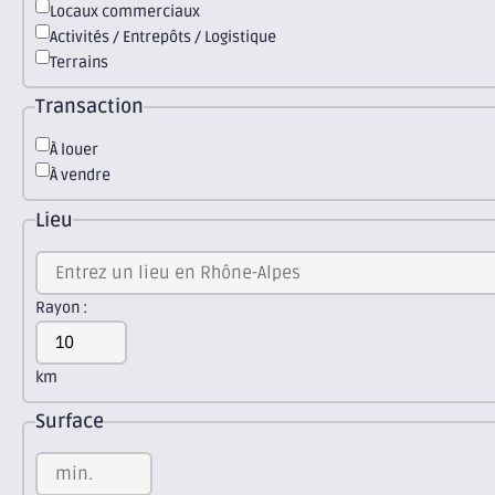
Locaux commerciaux
Activités / Entrepôts / Logistique
Terrains
Transaction
À louer
À vendre
Lieu
Rayon :
km
Surface