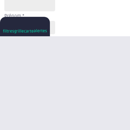
Prénom
*
alertes
filtres
grille
carte
Email
*
Je souhaite créer mon compte Axite pour accéder à
toutes les fonctionnalités (favoris, alertes immo, études
de marché, etc.)
Choisissez un mot de passe
*
Confirmez votre mot de passe
*