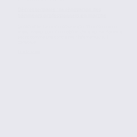
Décret tertiaire : la rénovation des
bâtiments professionnels en marche
Le décret tertiaire s’impose aujourd’hui comme un
enjeu majeur pour l’immobilier d’entreprise. Souvent
perçu comme une contrainte réglementaire, il
constitue...
Lire la suite