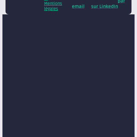
nos conseils et actus
par
Mentions
email
et
sur LinkedIn
légales