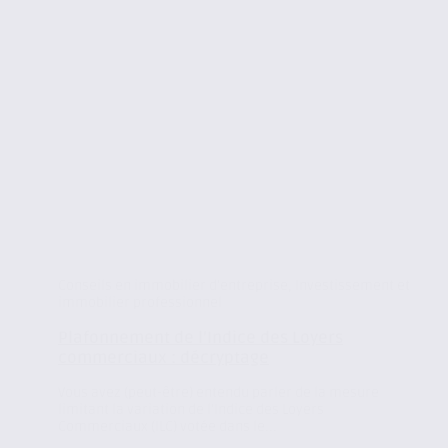
Conseils en immobilier d'entreprise
,
Investissement et
immobilier professionnel
Plafonnement de l’Indice des Loyers
commerciaux : décryptage
Vous avez (peut-être) entendu parler de la mesure
limitant la variation de l’Indice des Loyers
Commerciaux (ILC) votée dans le...