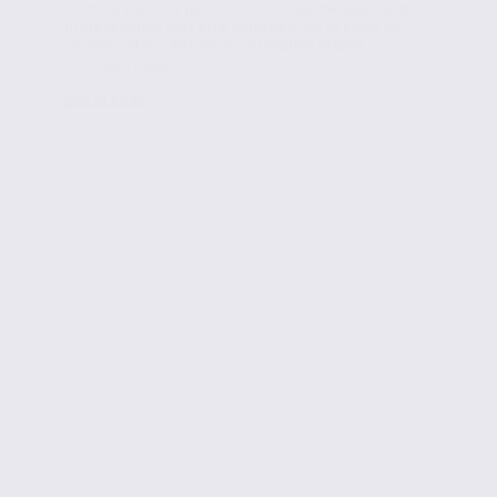
Comme pour les particuliers, un déménagement
professionnel doit être entamé sous le signe de
l’organisation. Retour sur quelques étapes
incontournables…
Lire la suite