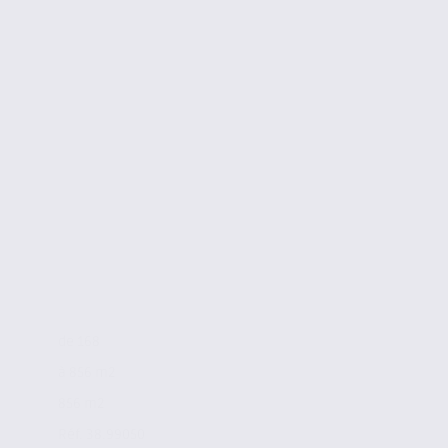
de 168
à 856 m2
856 m2
Réf. 38.99050