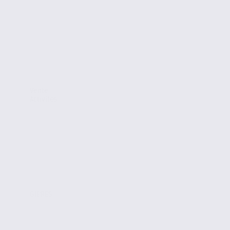
Vente
Activites
GIERES