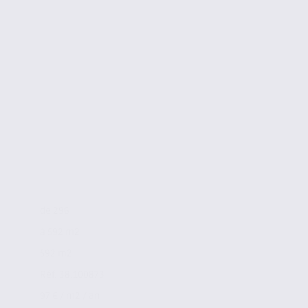
de 296
à 592 m2
592 m2
Réf. 38.100873
97 € / m2 / an