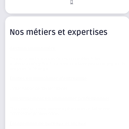
Nos métiers et expertises
Gestion immobilière
Confiez la performances de vos immeubles à des
professionnels grâce à notre service Axite gestion et gagnez du
temps et de l’énergie.
Études en immobilier d’entreprise
L’information de nos territoires
Investissement en immobilier professionnel
Choisissez un investissement pérenne et rentable avec
l’immobilier professionnel.
Équipement de bureaux et locaux