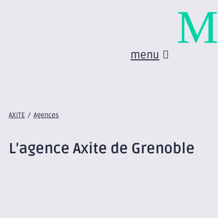
M
menu
AXITE
/
Agences
L’agence Axite de Grenoble