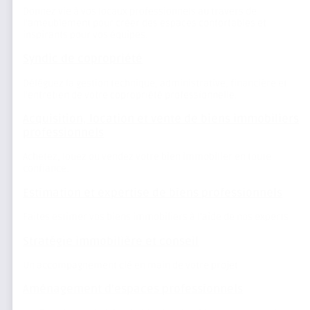
Donnez vie à vos locaux professionnels au travers de
l’ameublement pour créer des espaces confortables et
inspirants pour vos équipes.
Syndic de copropriété
Déléguez la gestion technique, administrative, financière et
l’entretien de votre copropriété professionnelle.
Acquisition, location et vente de biens immobiliers
professionnels
Achetez, louez ou vendez votre bien immobilier en toute
confiance.
Estimation et expertise de biens professionnels
Faites estimer vos biens immobiliers à l’aide de nos experts
Stratégie immobilière et conseil
Un accompagnement clé en main de votre projet
Aménagement d’espaces professionnels