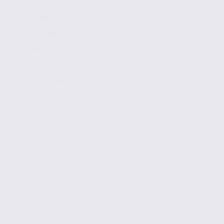
de 180
à 180 m2
180 m2
667 € / m2
Réf. 26.97833