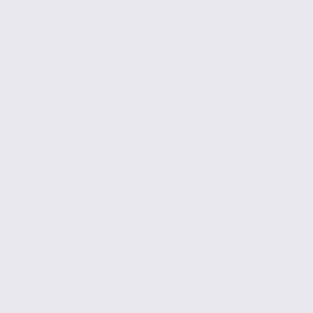
GRENOBLE
de 65
à 65 m2