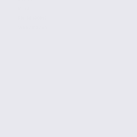
65 m2
Réf. 38.100892
148 € / m2 / an