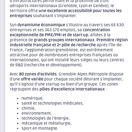
d’infrastructures performant et la proximité de trois
aéroports internationaux (Grenoble, Lyon et Genève), le
territoire offre
une excellente accessibilité pour toutes les
entreprises
souhaitant s’implanter.
Son
dynamisme économique
s’illustre au travers ses 66 630
entreprises et ses 363 170 emplois, sa
concentration
exceptionnelle de PME/PMI et de start-up
, alliées à la
présence de
grands groupes internationaux
.
Première région
industrielle française et 2ᵉ pôle de recherche
après l’Île-de-
France, l’agglomération grenobloise, est extrêmement
attractive pour de nombreuses entreprises françaises ou
internationales, qui ont installé leurs sièges ou leurs centres
de R&D (recherche et développement).
Avec
80 zones d’activités
, Grenoble-Alpes Métropole dispose
d’une
offre variée
pour chaque société désirant s’implanter,
qu’il s’agisse d’une startup ou bien d’un groupe. Ces zones
regroupent des
pôles d’excellence internationaux
:
numérique,
santé et technologies médicales,
chimie,
environnement,
technologies de l’énergie,
mécanique et métallurgie,
sport en montagne.