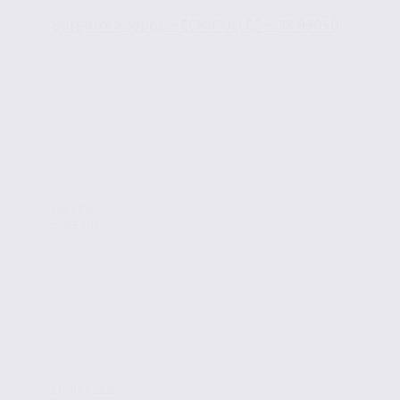
Bureaux à louer – ECHIROLLES – 38.99050
Location
Bureaux
ECHIROLLES