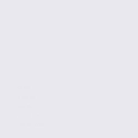
de 695
à 695 m2
695 m2
1 201 € / m2
Réf. 38.100883