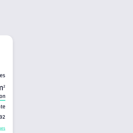
es
m
2
on
te
92
ues