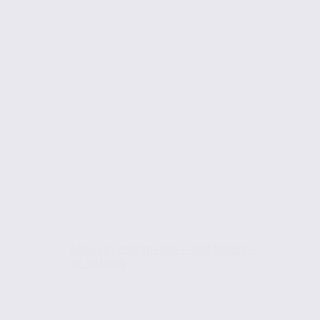
À louer : commerce – GRENOBLE –
38.101009