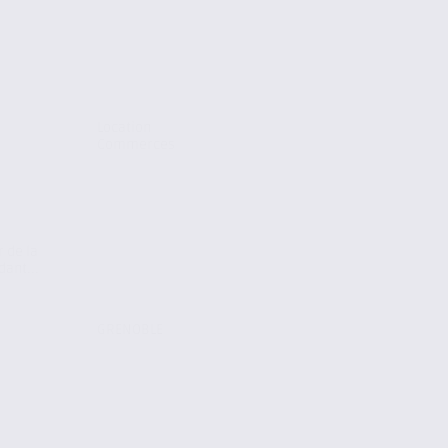
Location
Commerces
r de la
ant...
GRENOBLE