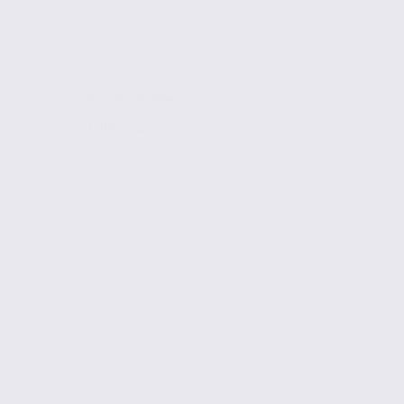
251 m2
Réf. 38.101009
150 € / m2 / an