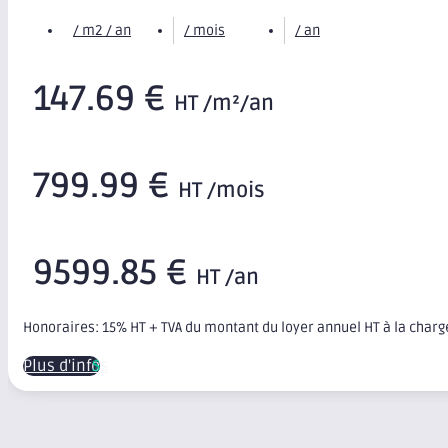
/ m2 / an
/ mois
/ an
147.69 €
HT /m²/an
799.99 €
HT /mois
9599.85 €
HT /an
Honoraires: 15% HT + TVA du montant du loyer annuel HT à la char
Plus d'infos