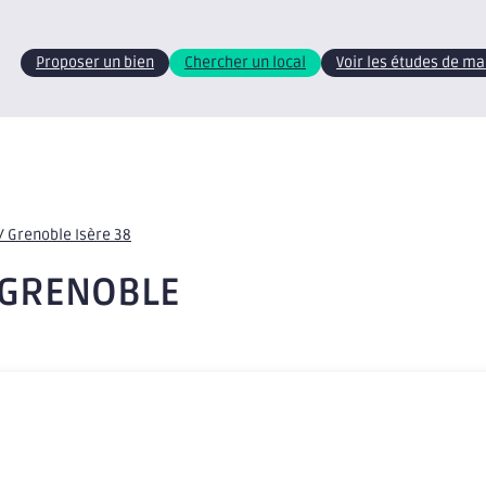
Proposer un bien
Chercher un local
Voir les études de m
/ Grenoble Isère 38
 GRENOBLE