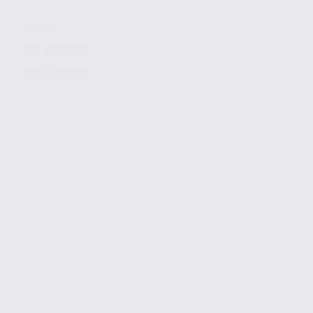
272 m2
Réf. 38.100535
253 € / m2 / an