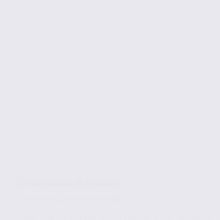
L’agence Axite de Grenoble
L’agence Axite de Grenoble
Située au centre ville de Grenoble au cœur de l’éco-quartier de