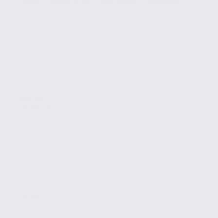
Location
Commerces
GRENOBLE