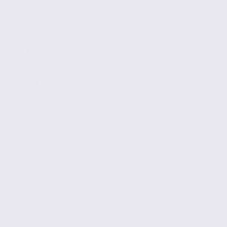
89 m2
Réf. 38.4074
212 € / m2 / an