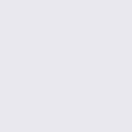
531 m2
Réf. 38.99528
225 € / m2 / an