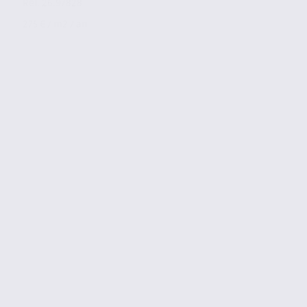
Réf. 26.97828
275 € / m2 / an