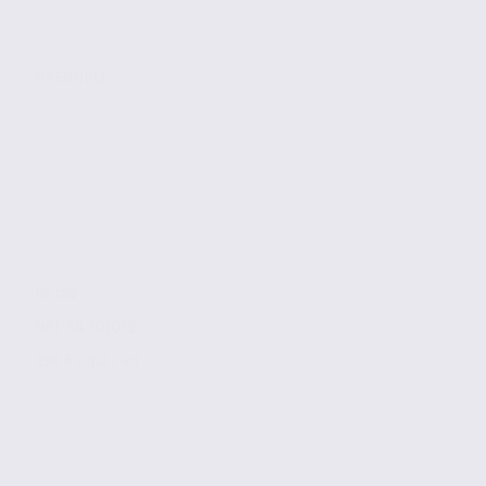
GRENOBLE
67 m2
Réf. 38.101012
190 € / m2 / an