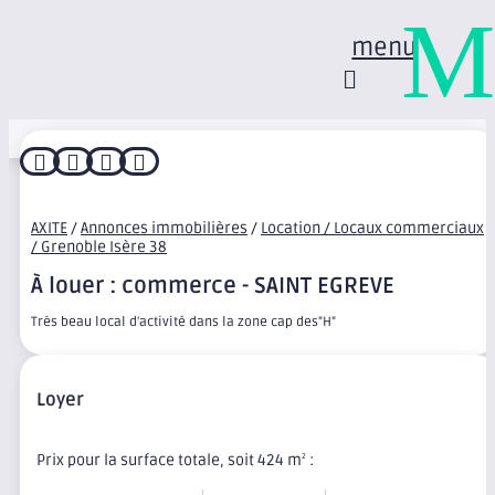
M
menu




AXITE
/
Annonces immobilières
/
Location / Locaux commerciaux
/ Grenoble Isère 38
À louer : commerce - SAINT EGREVE
Très beau local d'activité dans la zone cap des"H"
Loyer
Prix pour la surface totale, soit 424 m
:
2