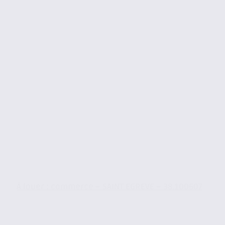
À louer : commerce – SAINT EGREVE – 38.100607