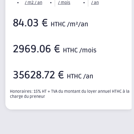
/ m2 / an
/ mois
/ an
84.03 €
HTHC /m²/an
2969.06 €
HTHC /mois
35628.72 €
HTHC /an
Honoraires: 15% HT + TVA du montant du loyer annuel HTHC à la
charge du preneur