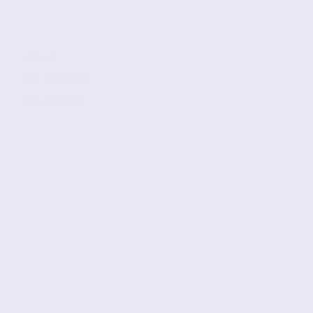
457 m2
Réf. 38.100607
90 € / m2 / an