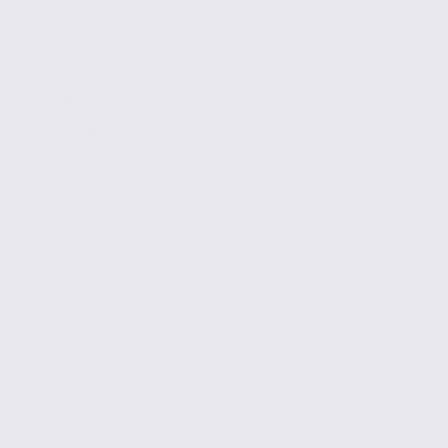
137 m2
Réf. 38.5837
123 € / m2 / an