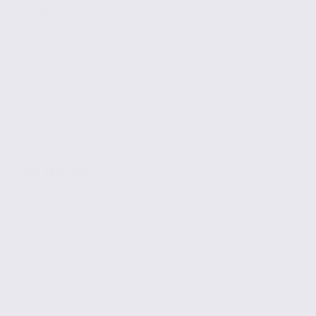
ROISSARD
281.98 m2
Réf. 38.101064
46 € / m2 / an