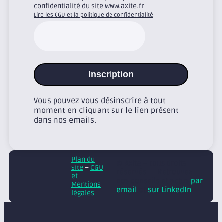
confidentialité du site www.axite.fr
Lire les CGU et la politique de confidentialité
Inscription
Vous pouvez vous désinscrire à tout
moment en cliquant sur le lien présent
dans nos emails.
Plan du
© Axite – tous droits
site
–
CGU
réservés
Retrouvez
et
nos conseils et actus
par
Mentions
email
et
sur LinkedIn
légales