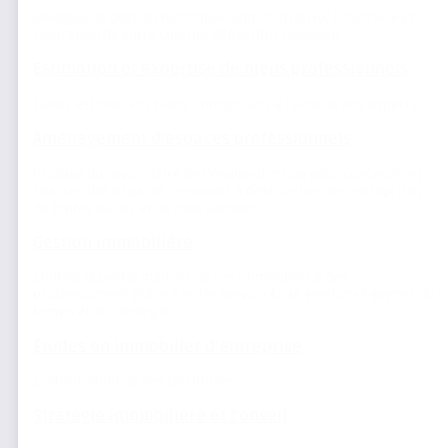
Déléguez la gestion technique, administrative, financière et
l’entretien de votre copropriété professionnelle.
Estimation et expertise de biens professionnels
Faites estimer vos biens immobiliers à l’aide de nos experts
Aménagement d’espaces professionnels
Profitez du savoir-faire de l’équipe d’Inside pour concevoir et
réaliser des espaces innovants à destination des entreprises
de toutes tailles et de tous secteurs.
Gestion immobilière
Confiez la performances de vos immeubles à des
professionnels grâce à notre service Axite gestion et gagnez du
temps et de l’énergie.
Études en immobilier d’entreprise
L’information de nos territoires
Stratégie immobilière et conseil