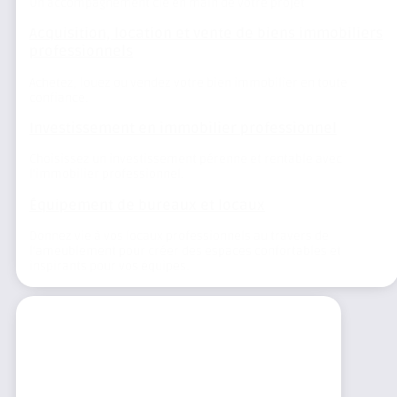
Un accompagnement clé en main de votre projet
Acquisition, location et vente de biens immobiliers
professionnels
Achetez, louez ou vendez votre bien immobilier en toute
confiance.
Investissement en immobilier professionnel
Choisissez un investissement pérenne et rentable avec
l’immobilier professionnel.
Équipement de bureaux et locaux
Donnez vie à vos locaux professionnels au travers de
l’ameublement pour créer des espaces confortables et
inspirants pour vos équipes.