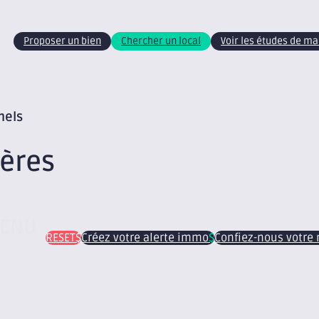
Proposer un bien
Chercher un local
Voir les études de m
nels
ères
TENU
RESET
Créez votre alerte immo
Confiez-nous votre 