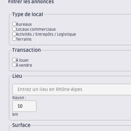
Filtrer les annonces
Type de local
Bureaux
Locaux commerciaux
Activités / Entrepôts / Logistique
Terrains
Transaction
À louer
À vendre
Lieu
Rayon :
km
Surface