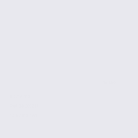
de 440
à 2756 m2
Réf. 38.101217
52 € / m2 / an