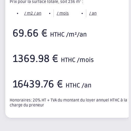
Prix pour la surface totale, soit 236 m
:
2
/ m2 / an
/ mois
/ an
69.66 €
HTHC /m²/an
1369.98 €
HTHC /mois
16439.76 €
HTHC /an
Honoraires: 20% HT + TVA du montant du loyer annuel HTHC à la
charge du preneur