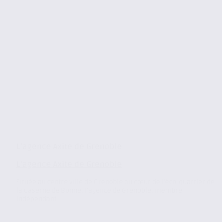
L’agence Axite de Grenoble
L’agence Axite de Grenoble
Située au centre ville de Grenoble au cœur de l’éco-quartier de
la Caserne de Bonne, l’agence de Grenoble, membre
indépendant...