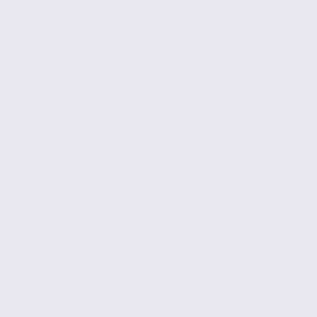
VOIRON
135.6 m2
Réf. 38.100525
80 € / m2 / an