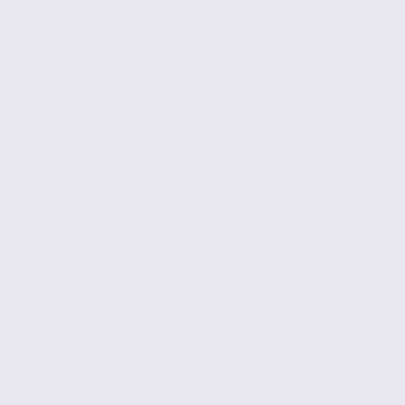
ROMANS SUR ISERE
de 530
à 1144 m2
Réf. 26.97568