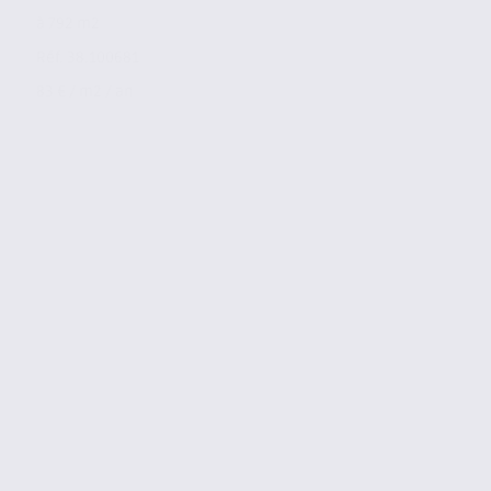
à 792 m2
Réf. 38.100681
83 € / m2 / an