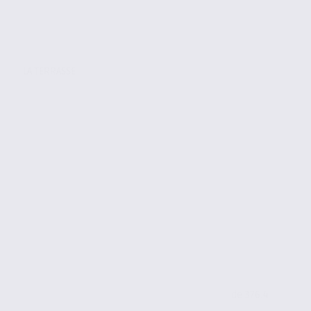
LA TERRASSE
de 376.4