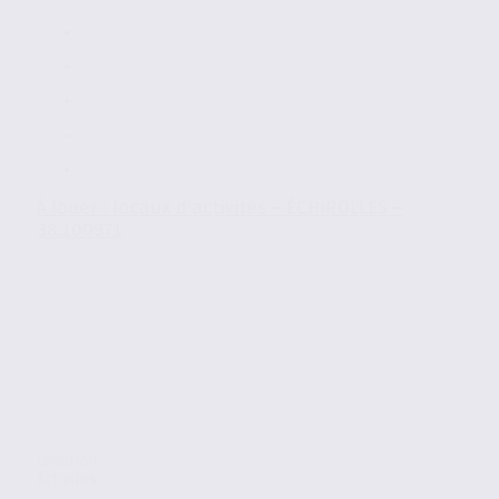
À louer : locaux d’activités – ÉCHIROLLES –
38.100971
Location
Activites