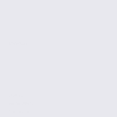
ÉCHIROLLES
2320 m2
Réf. 38.100971
75 € / m2 / an