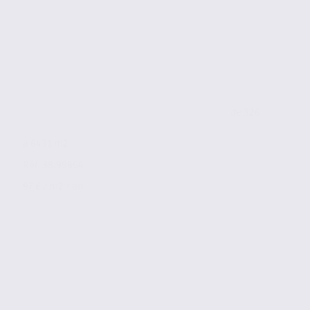
de 326
à 6431 m2
Réf. 38.99864
97 € / m2 / an