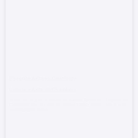
L’agence Axite de Chambéry
L’agence Axite de Chambéry
Située sur le parc d’activité de Savoie Technolac, l’agence de
Chambéry est membre du réseau CBRE. Notre cabinet vous
accompagne, quelle...