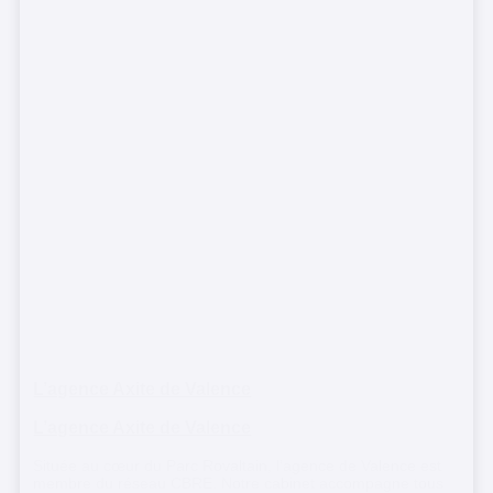
L’agence Axite de Valence
L’agence Axite de Valence
Située au cœur du Parc Rovaltain, l’agence de Valence est
membre du réseau CBRE. Notre cabinet accompagne tous