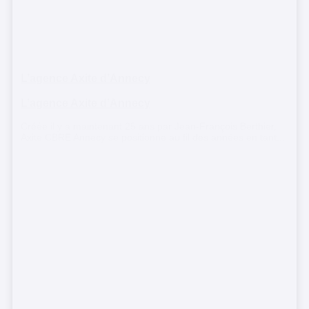
L’agence Axite d’Annecy
L’agence Axite d’Annecy
Créée il y a maintenant 25 ans par Jean-François Berthier,
Axite CBRE Annecy se positionne au fil des années en tant...