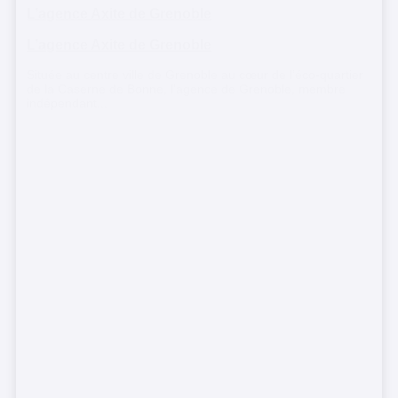
L’agence Axite de Grenoble
L’agence Axite de Grenoble
Située au centre ville de Grenoble au cœur de l’éco-quartier
de la Caserne de Bonne, l’agence de Grenoble, membre
indépendant...