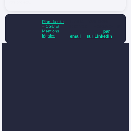
vos projets...
© Axite – tous droits
Plan du site
réservés
Retrouvez nos
–
CGU et
Mentions
conseils et actus
par
légales
email
et
sur LinkedIn