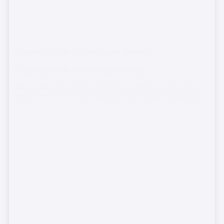
L’agence Axite de Bourgoin-Jallieu
L’agence Axite de Bourgoin-Jallieu
Axite CBRE Nord-Isère a été créé en 2007 et rayonne sur
tout le Nord-Isère afin de proposer des solutions adaptées...