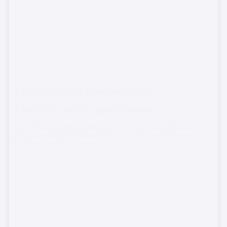
L’agence Axite du Genevois Français
L’agence Axite du Genevois Français
Convaincu de l’attractivité et du dynamisme du Genevois
Français, Axite CBRE se devait d’apporter une réponse
locale et sur-mesure aux...