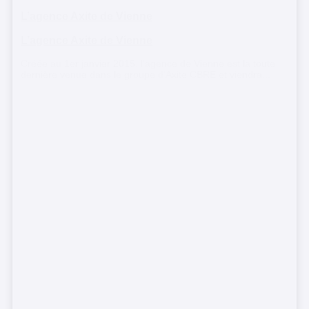
L’agence Axite de Vienne
L’agence Axite de Vienne
Créée au 1er janvier 2015, l’agence de Vienne est la toute
dernière venue dans le groupe d’Axite CBRE et viendra...