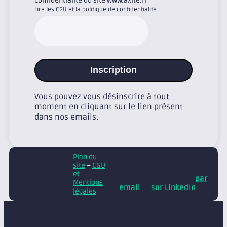
confidentialité du site www.axite.fr
Lire les CGU et la politique de confidentialité
Inscription
Vous pouvez vous désinscrire à tout
moment en cliquant sur le lien présent
dans nos emails.
Plan du
© Axite – tous droits
site
–
CGU
réservés
Retrouvez
et
nos conseils et actus
par
Mentions
email
et
sur LinkedIn
légales