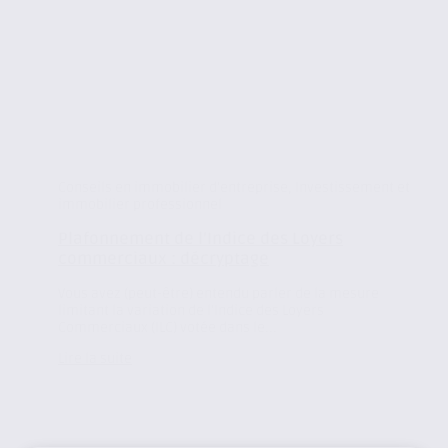
Conseils en immobilier d'entreprise
,
Investissement et
immobilier professionnel
Plafonnement de l’Indice des Loyers
commerciaux : décryptage
Vous avez (peut-être) entendu parler de la mesure
limitant la variation de l’Indice des Loyers
Commerciaux (ILC) votée dans le...
Lire la suite