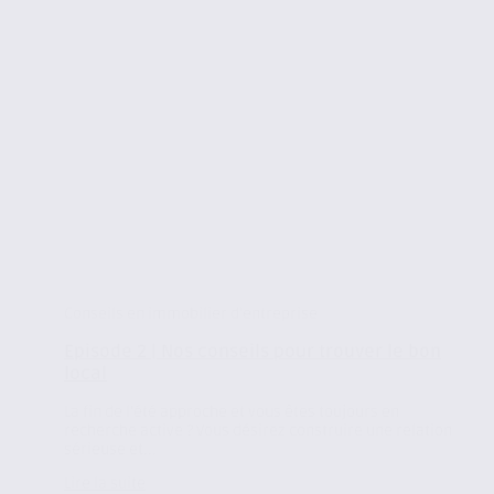
Conseils en immobilier d'entreprise
Episode 2 | Nos conseils pour trouver le bon
local
La fin de l’été approche et vous êtes toujours en
recherche active ? Vous désirez construire une relation
sérieuse et...
Lire la suite