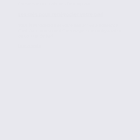
Conseils en immobilier d'entreprise
Les clés pour renégocier votre bail
Vous êtes locataire et votre bail arrive à échéance.
C’est donc le moment d’envisager une renégociation
de contrat de bail...
Lire la suite