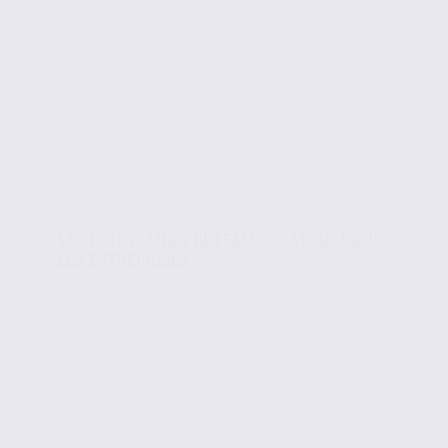
Conseils en immobilier d'entreprise
LA CERTIFICATION BREEAM, UN ATOUT POUR
LES ENTREPRISES
Aujourd’hui, les enjeux environnementaux revêtent
une grande importance. Les entreprises peuvent alors
s’appuyer sur plusieurs certifications pour traduire
leur engagement,...
Lire la suite