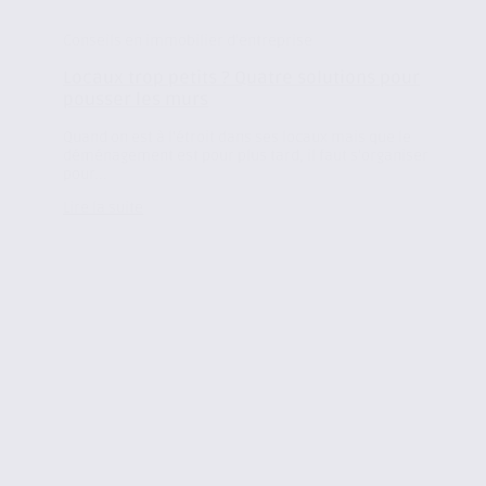
Conseils en immobilier d'entreprise
Locaux trop petits ? Quatre solutions pour
pousser les murs
Quand on est à l’étroit dans ses locaux mais que le
déménagement est pour plus tard, il faut s’organiser
pour...
Lire la suite