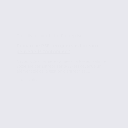
Conseils en immobilier d'entreprise
Démarche RSE : en quoi vos bureaux
peuvent-ils contribuer ?
Au cours des dernières années, la Responsabilité
Sociétale des Entreprises (RSE) est devenue un
élément clé de la gestion d’entreprise....
Lire la suite