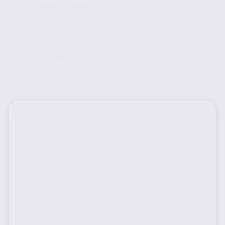
Tous nos conseils !
Vous vous demandez comment évaluer un entrepôt ou
un local industriel avant de le vendre ? L’évaluation de
biens tels...
Lire la suite