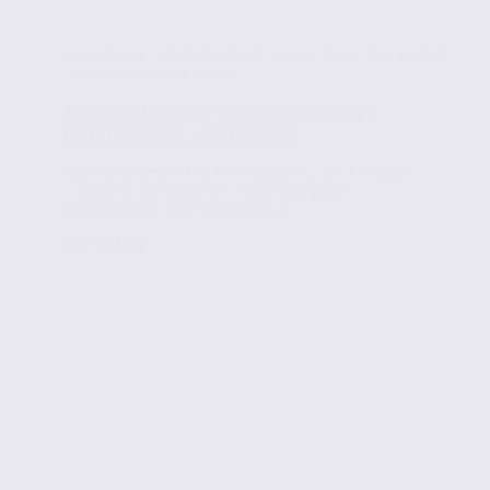
Conseils en immobilier d'entreprise
,
Investissement et
immobilier professionnel
Plafonnement de l’Indice des Loyers
commerciaux : décryptage
Vous avez (peut-être) entendu parler de la mesure
limitant la variation de l’Indice des Loyers
Commerciaux (ILC) votée dans le...
Lire la suite