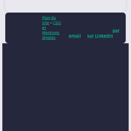
Plan du
© Axite – tous droits
site
–
CGU
réservés
Retrouvez
et
nos conseils et actus
par
Mentions
email
et
sur LinkedIn
légales