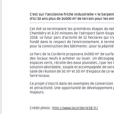
C’est sur l’ancienne friche industrielle « le Serp
d’ici 10 ans plus de 14000 m² de terrain pour les e
Cet été se terminaient les premières étapes du nett
Chambéry et à 20 minutes de l’aéroport Saint-Exupér
2018. Le futur parc d’activité de 12 hectares qui s
fondé dans le respect de l’environnement. A terme,
pour la construction des bâtiments : pour la pépini
Le Parc de la Corderie proposera 14000 m² de surfa
des locaux neufs à acheter ou louer. Un découpag
espaces verts, récolte des eaux pluviales…) par les 
solution abordable, souple et accompagnée de servi
salle de réunion de 50 m² et 30 m² d’espace de co-wo
faire locaux.
Ce projet s’inscrit dans les exemples de conversion 
et attractivité. Une opportunité de développement 
majeurs.
Crédit photo :
http://www.lacorderie38.fr/