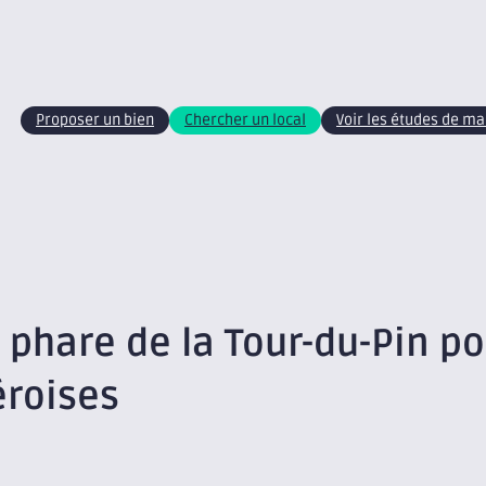
Proposer un bien
Chercher un local
Voir les études de m
t phare de la Tour-du-Pin p
éroises