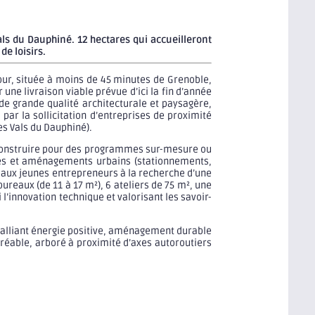
Vals du Dauphiné. 12 hectares qui accueilleront
de loisirs.
Tour, située à moins de 45 minutes de Grenoble,
une livraison viable prévue d’ici la fin d’année
 de grande qualité architecturale et paysagère,
ar la sollicitation d’entreprises de proximité
es Vals du Dauphiné).
à construire pour des programmes sur-mesure ou
ures et aménagements urbains (stationnements,
m² aux jeunes entrepreneurs à la recherche d’une
eaux (de 11 à 17 m²), 6 ateliers de 75 m², une
l’innovation technique et valorisant les savoir-
e, alliant énergie positive, aménagement durable
réable, arboré à proximité d’axes autoroutiers