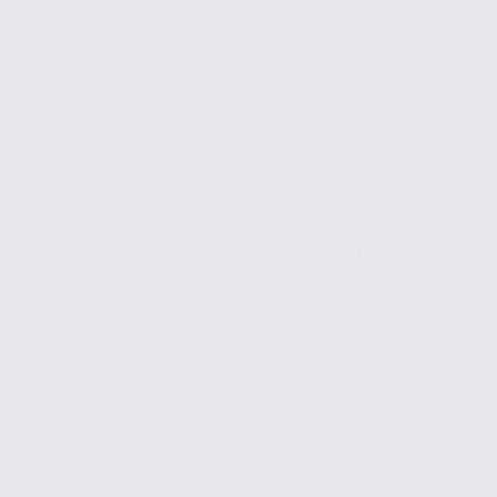
Infos locales
Ouverture d’un magasin Optical Center à la ZA
L’enseigne Optical Center s’implante en plein cœur de la Z
Lire la suite