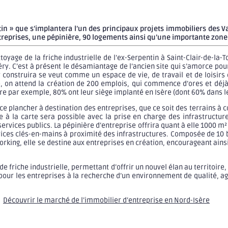
entin » que s’implantera l’un des principaux projets immobiliers des 
ntreprises, une pépinière, 90 logements ainsi qu’une importante zone 
oyage de la friche industrielle de l’ex-Serpentin à Saint-Clair-de-la-
y. C’est à présent le désamiantage de l’ancien site qui s’amorce pour 
’y construira se veut comme un espace de vie, de travail et de loisirs
 on attend la création de 200 emplois, qui commence d’ores et déjà p
ère par exemple, 80% ont leur siège implanté en Isère (dont 60% dans l
ce plancher à destination des entreprises, que ce soit des terrains 
e à la carte sera possible avec la prise en charge des infrastruct
services publics. La pépinière d’entreprise offrira quant à elle 1000 
ces clés-en-mains à proximité des infrastructures. Composée de 10 bur
rking, elle se destine aux entreprises en création, encourageant ainsi 
de friche industrielle, permettant d’offrir un nouvel élan au territoir
pour les entreprises à la recherche d’un environnement de qualité, ag
Découvrir le marché de l’immobilier d’entreprise en Nord-Isère