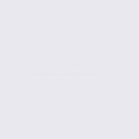
Infos locales
Palmarès L’express – 100 villes où il fait bon
vivre, travailler et entreprendre
Retour sur le palmarès des 100 villes où il fait bon
vivre, travailler et entreprendre. Où se situent les
villes...
Lire la suite