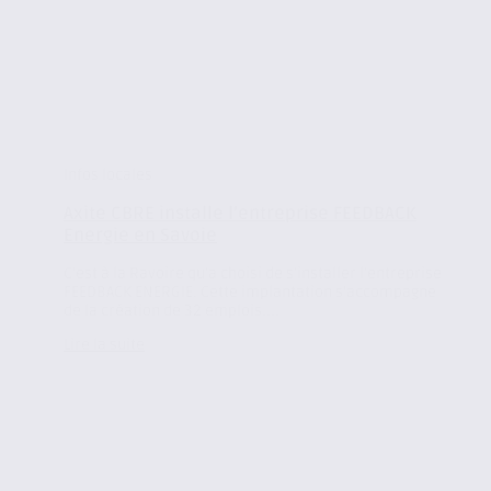
Infos locales
Axite CBRE installe l’entreprise FEEDBACK
Energie en Savoie
C’est à la Ravoire qu’a choisi de s’installer l’entreprise
FEEDBACK ENERGIE. Cette implantation s’accompagne
de la création de 32 emplois....
Lire la suite