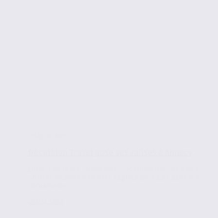
Infos locales
Décathlon Travel pose ses valises à Annecy
Envie d’aventure ? D’évasion ? Décathlon diversifie son
offre et souhaite conforter sa place de leader dans son
domaine de...
Lire la suite