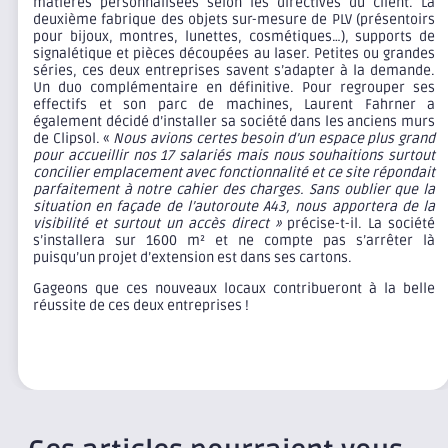
matières personnalisées selon les directives du client. La
deuxième fabrique des objets sur-mesure de PLV (présentoirs
pour bijoux, montres, lunettes, cosmétiques…), supports de
signalétique et pièces découpées au laser. Petites ou grandes
séries, ces deux entreprises savent s’adapter à la demande.
Un duo complémentaire en définitive. Pour regrouper ses
effectifs et son parc de machines, Laurent Fahrner a
également décidé d’installer sa société dans les anciens murs
de Clipsol. «
Nous avions certes besoin d’un espace plus grand
pour accueillir nos 17 salariés mais nous souhaitions surtout
concilier emplacement avec fonctionnalité et ce site répondait
parfaitement à notre cahier des charges. Sans oublier que la
situation en façade de l’autoroute A43, nous apportera de la
visibilité et surtout un accès direct »
précise-t-il. La société
s’installera sur 1600 m² et ne compte pas s’arrêter là
puisqu’un projet d’extension est dans ses cartons.
Gageons que ces nouveaux locaux contribueront à la belle
réussite de ces deux entreprises !
>
LE MARCHÉ DES LOCAUX D’ACTIVITÉ À LA LOCATION EN SAVOIE