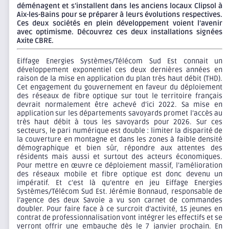
déménagent et s’installent dans les anciens locaux Clipsol à
Aix-les-Bains pour se préparer à leurs évolutions respectives.
Ces deux sociétés en plein développement voient l’avenir
avec optimisme. Découvrez ces deux installations signées
Axite CBRE.
Eiffage Energies Systèmes/Télécom Sud Est connait un
développement exponentiel ces deux dernières années en
raison de la mise en application du plan très haut débit (THD).
Cet engagement du gouvernement en faveur du déploiement
des réseaux de fibre optique sur tout le territoire français
devrait normalement être achevé d’ici 2022. Sa mise en
application sur les départements savoyards promet l’accès au
très haut débit à tous les savoyards pour 2026. Sur ces
secteurs, le pari numérique est double : limiter la disparité de
la couverture en montagne et dans les zones à faible densité
démographique et bien sûr, répondre aux attentes des
résidents mais aussi et surtout des acteurs économiques.
Pour mettre en œuvre ce déploiement massif, l’amélioration
des réseaux mobile et fibre optique est donc devenu un
impératif. Et c’est là qu’entre en jeu Eiffage Energies
Systèmes/Télécom Sud Est. Jérémie Bonnaud, responsable de
l’agence des deux Savoie a vu son carnet de commandes
doubler. Pour faire face à ce surcroit d’activité, 15 jeunes en
contrat de professionnalisation vont intégrer les effectifs et se
verront offrir une embauche dès le 7 janvier prochain. En