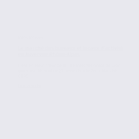
Infos locales
Le marché des bureaux et locaux d’activité
en Auvergne Rhône-Alpes
C’est en plein cœur de la Cité Internationale de Lyon
que s’est déroulé ce 23 novembre le Point Marché
CBRE...
Lire la suite