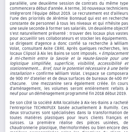
parallèle, une deuxième session de contrats du même type
commencera début d’année. A terme, 30 nouveaux techniciens
intégreront l’équipe début 2019. Le recrutement est d’ailleurs
l’une des priorités de Jérémie Bonnaud qui est en recherche
constante de personnel à tous les niveaux et qui n’hésite pas
une seule seconde à former ses salariés. Un deuxième objectif
s’est naturellement présenté : trouver des locaux plus vastes
pour accueillir ses collaborateurs et stocker les équipements.
Le dirigeant d’agence a donc confié sa recherche à William
Volat, consultant Axite CBRE. Après quelques recherches, les
locaux Clipsol à Aix les Bains se sont imposés. «
Emplacement
à mi-chemin entre la Savoie et la Haute-Savoie pour une
logistique simplifiée, superficie, visibilité, accessibilité et
stationnement…. Bref, tout le potentiel nécessaire à une belle
installation
» confirme William Volat. L’espace se composera
de 900 m² d’atelier et de deux surfaces de bureaux de 400 m²
chacune. Une mezzanine sera également créée. En cours
d’aménagement, les volumes seront entièrement refaits à
neuf pour un déménagement programmé fin 2018 début 2019.
De son côté la société AIRA localisée à Aix-les-Bains a racheté
l’entreprise TECHNIPLEX basée actuellement à Rumilly. Ces
deux structures sont spécialisées dans la transformation de
toutes matières plastiques pour leurs clients français et
suisses. La première réalise des pièces usinées, de
chaudronnerie plastique, thermoformées ou bien encore des