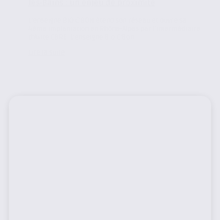
les-Bains : un enjeu de proximité
L’enseigne BIO C’BON étend son réseau et ouvre sa
4ème implantation en Rhône-Alpes par l’intermédiaire
d’Axite CBRE. L’enseigne Bio C’Bon...
Lire la suite