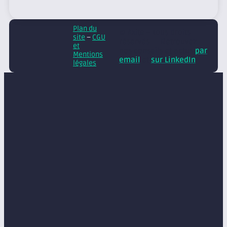
Plan du
© Axite – tous droits
site
–
CGU
réservés
Retrouvez
et
nos conseils et actus
par
Mentions
email
et
sur LinkedIn
légales