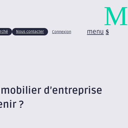
M
menu
arché
Nous contacter
Connexion
obilier d’entreprise
enir ?