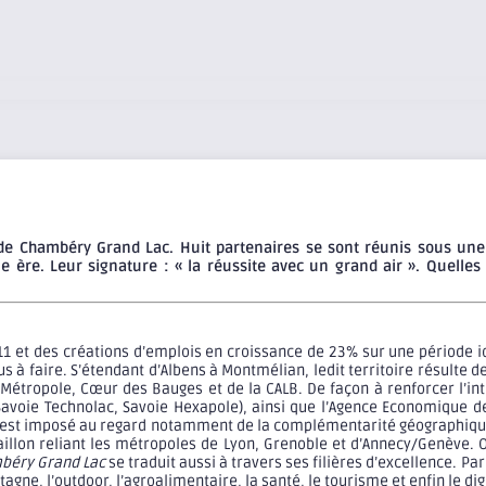
lle de Chambéry Grand Lac. Huit partenaires se sont réunis sous 
e ère. Leur signature : « la réussite avec un grand air ». Quelles
1 et des créations d’emplois en croissance de 23% sur une période i
us à faire. S’étendant d’Albens à Montmélian, ledit territoire résulte
opole, Cœur des Bauges et de la CALB. De façon à renforcer l’intera
(Savoie Technolac, Savoie Hexapole), ainsi que l’Agence Economique d
est imposé au regard notamment de la complémentarité géographique et 
illon reliant les métropoles de Lyon, Grenoble et d’Annecy/Genève. O
béry Grand Lac
se traduit aussi à travers ses filières d’excellence. Parm
ne, l’outdoor, l’agroalimentaire, la santé, le tourisme et enfin le digi