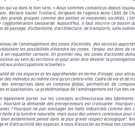
ion qui va dans le bon sens. «
Nous sommes convaincus depuis toujours 
ses
», déclare Xavier Troillard, dirigeant de l’agence Axite CBRE de C
r des grands groupes comme des petites et moyennes sociétés. L’int
e l’agglomération savoyarde. Aujourd’hui, il faut inscrire ce bassin
tions de paysage, d’urbanisme, d’architecture, de transports, sans oubli
niveau de l’aménagement des zones d’activités, des services apportés a
uisent les possibilités d’étendre les zones, l’enjeu est donc de rend
 à en requalifier certains. En premier lieu, les zones d’activités do
osition au sein du territoire et pour ainsi dire devenir la prolongatio
ond aux préoccupations actuelles
».
qualité de ces espaces et les appréhender en terme d’image. Leur attra
 des individus au même titre qu’un centre-ville. Cadre de vie et de tr
s des entreprises dans un contexte global, permettrait de compose
ales et qualitatives. La problématique de l’aménagement est l’un des v
oit également porter sur les concepts architecturaux des bâtime
. Pourtant la demande des entrepreneurs est croissante. Pourquoi n
anes ? Pourquoi ne pas envisager les halls industriels comme des 
t belle à la lumière naturelle, mais aussi des univers conviviaux pour
 ça bien évidemment pensé dans le plus grand respect écologique”
. Br
age et d’attractivité des espaces. A nous d’associer au mieux nos com