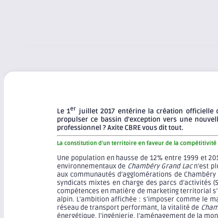
er
Le 1
juillet 2017 entérine la création officie
propulser ce bassin d’exception vers une nouvell
professionnel ? Axite CBRE vous dit tout
.
La constitution d’un territoire en faveur de la compétitivité
Une population en hausse de 12% entre 1999 et 201
environnementaux de
Chambéry Grand Lac
n’est pl
aux communautés d’agglomérations de Chambéry Métr
syndicats mixtes en charge des parcs d’activités 
compétences en matière de marketing territorial s’
alpin. L’ambition affichée : s’imposer comme le ma
réseau de transport performant, la vitalité de
Cham
énergétique, l’ingénierie, l’aménagement de la montag