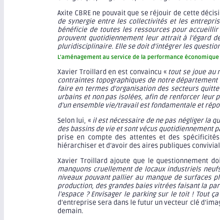
Axite CBRE ne pouvait que se réjouir de cette décis
de synergie entre les collectivités et les entrepri
bénéficie de toutes les ressources pour accueilli
prouvent quotidiennement leur attrait à l’égard d
pluridisciplinaire. Elle se doit d’intégrer les ques
L’aménagement au service de la performance économique
Xavier Troillard en est convaincu «
tout se joue au 
contraintes topographiques de notre département réd
faire en termes d’organisation des secteurs quitte
urbains et non pas isolées, afin de renforcer leur p
d’un ensemble vie/travail est fondamentale et rép
Selon lui, «
il est nécessaire de ne pas négliger la 
des bassins de vie et sont vécus quotidiennement par
prise en compte des attentes et des spécificité
hiérarchiser et d’avoir des aires publiques convivi
Xavier Troillard ajoute que le questionnement d
manquons cruellement de locaux industriels neufs
niveaux pouvant pallier au manque de surfaces pl
production, des grandes baies vitrées faisant la par
l’espace ? Envisager le parking sur le toit ! Tout
d’entreprise sera dans le futur un vecteur clé d’im
demain.