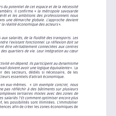
du potentiel de cet espace et de la nécessité
hambéry. Il confirme «
la métropole savoyarde
érêt et les ambitions des professionnels nous
 dans une démarche globale. L’approche devient
er la réalité économique des acteurs
».
ux salariés, de la fluidité des transports. Les
re l’existant fonctionnel. La réflexion doit se
ivent être véritablement connectées aux centres
n des quartiers de vie. Leur intégration au cœur
ctivité en dépend. Ils participent au dynamisme
avail doivent avoir une logique équivalente
». La
r des secteurs, dédiés si nécessaire, de les
ecteurs essentiels d’attrait économique.
nts en eux-mêmes. «
Un exemple concret, nous
e pas réfléchir à des bâtiments sur plusieurs
complexes tertiaires mixtes avec des zones de
 les salariés ? Et comment optimiser encore plus
ef, les possibilités sont illimitées. L’immobilier
pétences afin de créer les zones économiques de