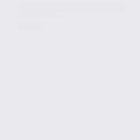
L’enseigne Happycash s’implante à Bourg-les-Valence,
sur plus de 300 m² de surface de vente. L’ouverture a
eu lieu en Novembre...
Lire la suite