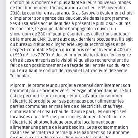
confort plus moderne et plus adapté à leurs nouveaux modes
de fonctionnement. L’inauguration a eu lieu le 15 novembre
2018. Le courtier en assurance Gras Savoye a également choisi
d’implanter son agence des deux Savoie dans le programme.
Ses 30 salariés accueillent dès à présent le public sur 400 m².
De son côté, le groupe italien Campagnolo a ouvert un
showroom de 280 m² pour présenter ses collections outdoor
de la marque CMP. Quant aux deux derniers occupants, il s’agit
du bureaux d’études d’ingénierie Segula Technologies et de
l’expert-comptable Sigma qui ont pris respectivement 400 m²
et 550 m². Les 7 700 m² de cet immeuble tertiaire d’envergure
offre à ces entreprises la visibilité qu’elles recherchaient du
fait de son positionnement en façade de l’entrée sud du Parc
tout en alliant le confort de travail et l’attractivité de Savoie
Technolac.
Miprom, le promoteur du projet a repensé dernièrement son
bâtiment pour s’orienter vers l’énergie photovoltaïque. Le but
est de permettre aux copropriétaires d’auto-consommer
l’électricité produite par ses panneaux pour alimenter les
parties communes en matière de d’électricité, chauffage,
climatisation et d’eau chaude. D’autre part, les entreprises
localisées dans le Sirius pourront également bénéficier de
l’électricité photovoltaïque produite localement pour
alimenter une partie de leurs besoins. Cette consommation
maîtrisée permettra à terme que le bâtiment soit autonome
en énergie et au-delà de ça diminuera les coûts de