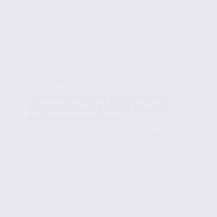
Infos locales
Challenge The Room, le tout nouveau
concept de jeux d’énigmes débarque
prochainement en Savoie
Deuxième implantation pour Challenge The Room ! Un
an après l’ouverture de Grenoble, un établissement
ouvrira ses portes à Challes-les-Eaux,...
Lire la suite