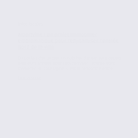
Infos locales
Albertville | Un projet immobilier
emblématique pour redynamiser l’entrée
Nord de la ville
On parlait d’un projet immobilier d’envergure depuis
plusieurs années pour redynamiser l’entrée Nord
d’Albertville, côté Ugine. C’est la rencontre entre...
Lire la suite