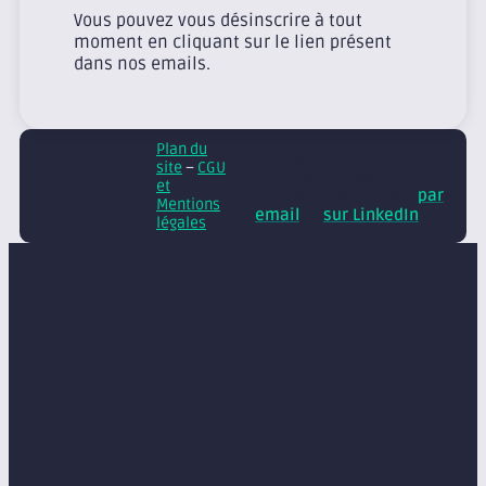
Vous pouvez vous désinscrire à tout
moment en cliquant sur le lien présent
dans nos emails.
Plan du
© Axite – tous droits
site
–
CGU
réservés
Retrouvez
et
nos conseils et actus
par
Mentions
email
et
sur LinkedIn
légales