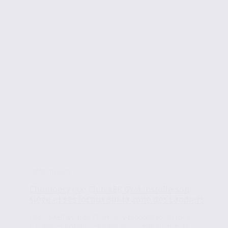
Infos locales
Chambéry | Le Club AEB GYM installe son
siège et ses locaux sur la zone des Landiers
Le club AEB Gym de Chambéry propose tous types
d’activités gymniques à ses nombreux adhérents.