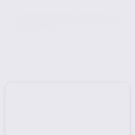
Infos locales
Lancement des travaux | Qui seront les
premiers occupants du programme neuf La
Fabrik à Barberaz ?
En cours de commercialisation par le cabinet Axite
CBRE, le programme neuf La Fabrik à Barberaz
enregistre ses premières réservations,...
Lire la suite