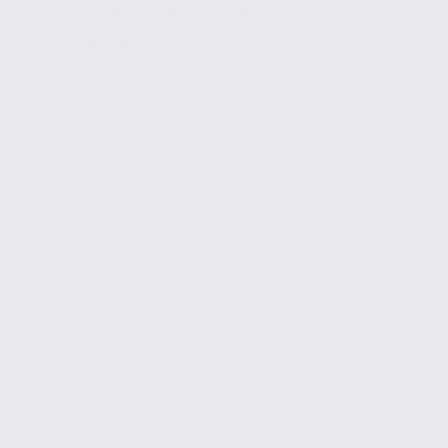
L’association souhaitait acquérir ses propres...
Lire la suite