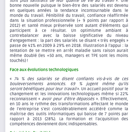
sont plus satisfaits de leur qualité de vie au travail
». Une
bonne nouvelle puisque le bien-être des salariés est devenu
en quelques années la tendance incontournable dans le
monde du travail. Pénibilité du travail, confiance réaffirmée
dans la situation professionnelle (+ 9 points par rapport à
2012) et santé mieux préservée sont autant d’éléments qui
participent à ce résultat. Un optimisme ambiant à
contrebalancer avec la baisse significative du niveau
d’engagement : la part des salariés se disant « très engagés »
passe de 41% en 2009 à 29% en 2018. Illustration à l’appui : la
tentation de se mettre en arrêt maladie sans raison aurait
même doublé (les +50 ans, managers et TPE sont les moins
touchés) !
Face aux évolutions technologiques
«
74 % des salariés se disent confiants vis-à-vis de ces
bouleversements annoncés. 69 % jugent même qu’ils
seront bénéfiques pour leur travail
». Un accueil positif pour le
changement et les innovations technologiques même si 22%
reconnaissent «
avoir peur d’être dépassés
». Effectivement,
en 10 ans le rythme des transformations affectant le monde
de l’entreprise s’est considérablement accéléré comme la
maîtrise des outils informatiques qui baisse de 7 points par
rapport à 2013 (28%). La formation et l’acquisition des
compétences deviennent donc indispensables.