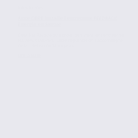
Infos locales
Axite CBRE installe l’entreprise FEEDBACK
Energie en Savoie
C’est à la Ravoire qu’a choisi de s’installer l’entreprise
FEEDBACK ENERGIE. Cette implantation s’accompagne
de la création de 32 emplois....
Lire la suite