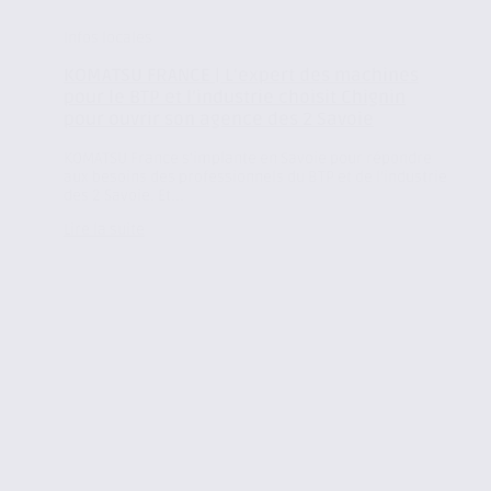
Infos locales
KOMATSU FRANCE | L’expert des machines
pour le BTP et l’industrie choisit Chignin
pour ouvrir son agence des 2 Savoie
KOMATSU France s’implante en Savoie pour répondre
aux besoins des professionnels du BTP et de l’industrie
des 2 Savoie. Et...
Lire la suite