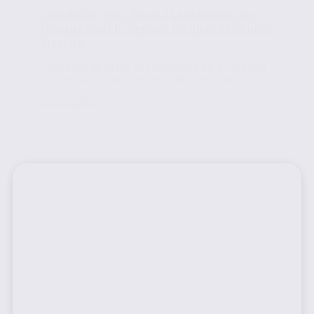
CHAVANOD, Parc Altaïs | Lancement des
travaux pour le dernier lot du programme
Vivacité
C’est à quelques pas des bâtiments A & B, livrés en
Octobre 2015, que se lance le dernier lot du...
Lire la suite