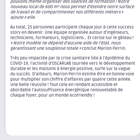
pouvons même organiser des séances de formation ! Notre
nouveau local de 600 m² nous permet d’étendre notre surface
de travail et de compartimenter nos différents métiers
»
ajoute-t-elle
.
Au total, 25 personnes participent chaque jour à cette success
story en devenir. Une équipe organisée autour d’ingénieurs,
techniciens, formateurs, logisticiens… Et cerise sur le gâteau !
« Notre modèle ne dépend d’aucune aide de l’état, nous
garantissant une souplesse totale »
conclut Marion Perrin.
Très peu impactée par la crise sanitaire liée à l’épidémie du
COVID-19, l’activité d’OSCARLAB tournée vers le développement
durable et les maisons à énergie positive, surfe sur la vague
du succès. D’ailleurs, Marion Perrin estime être en bonne voie
pour multiplier son chiffre d’affaires par quatre cette année.
Une belle réussite ! Tout cela en rendant accessible et
abordable l’autosuffisance énergétique renouvelable de
chaque foyer, pour un monde ecofriendly !
Le site OSCARO POWER
Nos offres de locaux d’activité en Savoie