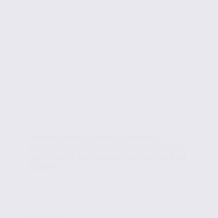
Infos locales
Lancement de Chambéry Grand Lac :
comment l’immobilier d’entreprise peut
contribuer à la réussite d’un territoire en
devenir ?
Le 1er juillet 2017 entérine la création officielle de
Chambéry Grand Lac. Huit partenaires se sont réunis
sous une même...
Lire la suite