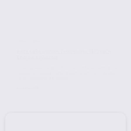
Infos locales
Axite CBRE installe l’entreprise FEEDBACK
Energie en Savoie
C’est à la Ravoire qu’a choisi de s’installer l’entreprise
FEEDBACK ENERGIE. Cette implantation s’accompagne
de la création de 32 emplois....
Lire la suite