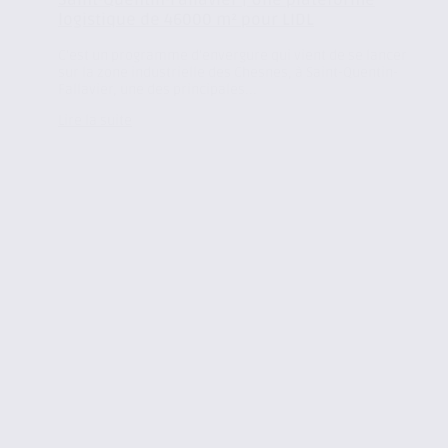
Saint-Quentin-Fallavier | Une plateforme
logistique de 46000 m² pour LIDL
C’est un programme d’envergure qui vient de se lancer
sur la zone industrielle des Chesnes, à Saint-Quentin-
Fallavier, une des principales...
Lire la suite