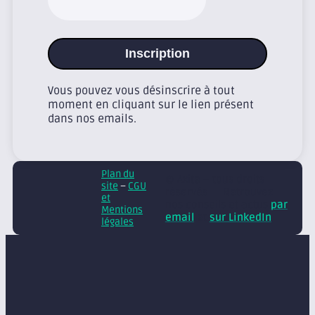
Inscription
Vous pouvez vous désinscrire à tout
moment en cliquant sur le lien présent
dans nos emails.
Plan du
© Axite – tous droits
site
–
CGU
réservés
Retrouvez
et
nos conseils et actus
par
Mentions
email
et
sur LinkedIn
légales