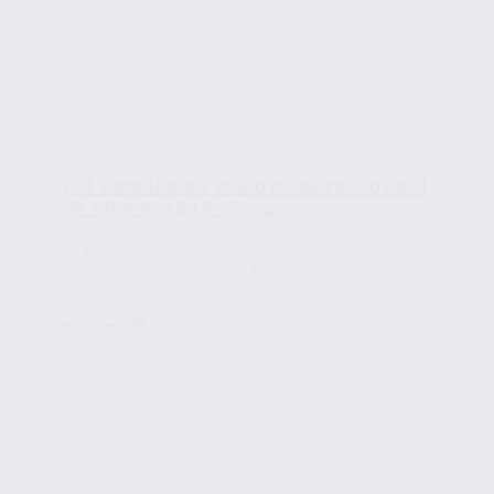
Infos locales
EDF s’installe sur 25500 m² au Parc Oxford
de Saint-Martin-le-Vinoux
Le groupe EDF a choisi de s’installer sur la commune de
Saint-Martin-le-Vinoux sur près de 25500 m². Cet
ensemble immobilier...
Lire la suite