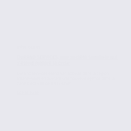
Infos locales
DURAND SERVICES, une société familiale qui
s’étend malgré la crise
Durand Services étend son activité dans la région
Rhône-Alpes en ouvrant une nouvelle agence dans la
zone d’activité de Bissy-Erier,...
Lire la suite