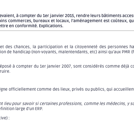
devaient, à compter du 1er janvier 2015, rendre leurs bâtiments acce
ains commerces, bureaux et locaux, l’aménagement est coûteux, quan
ttre en conformité. Explications.
ts et des chances, la participation et la citoyenneté des personnes
ion de handicap (non-voyants, malentendants, etc) ainsi qu’aux PMR (f
 déposé à compter du 1er janvier 2007, sont considérés comme déjà c
ruire.
signe officiellement comme des lieux, privés ou publics, qui accueillent
ont lieu pour savoir si certaines professions, comme les médecins, y 
inition large d’un ERP.
ive) :