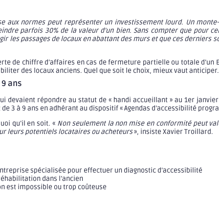
ise aux normes peut représenter un investissement lourd. Un mont
ndre parfois 30% de la valeur d’un bien. Sans compter que pour ce
gir les passages de locaux en abattant des murs et que ces derniers s
rte de chiffre d’affaires en cas de fermeture partielle ou totale d’un
iliter des locaux anciens. Quel que soit le choix, mieux vaut anticiper.
 9 ans
i devaient répondre au statut de « handi accueillant » au 1er janvier
de 3 à 9 ans en adhérant au dispositif « Agendas d’accessibilité prog
oi qu’il en soit. «
Non seulement la non mise en conformité peut val
our leurs potentiels locataires ou acheteurs
», insiste Xavier Troillard.
ntreprise spécialisée pour effectuer un diagnostic d’accessibilité
éhabilitation dans l’ancien
on est impossible ou trop coûteuse