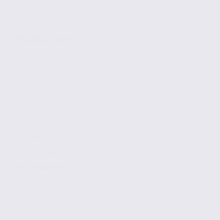
VEZERONCE CURTIN
199 m2
2 123 € / m2
Réf. 38.100917