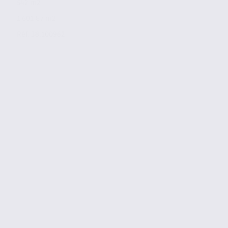
542 m2
1 601 € / m2
Réf. 38.100962