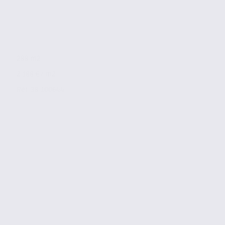
288 m2
2 188 € / m2
Réf. 38.100644