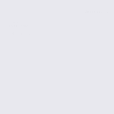
de 63
à 220 m2
1 500 € / m2
Réf. 38.100623