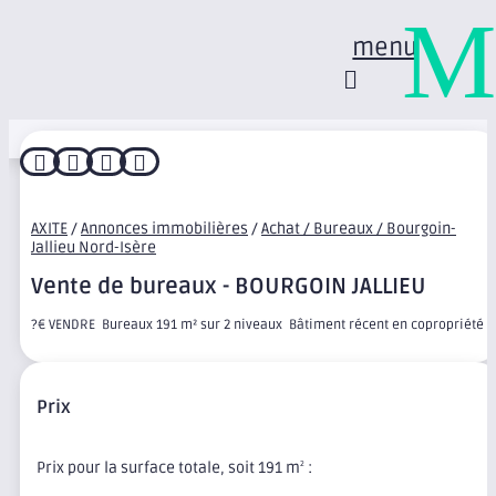
M
menu




AXITE
/
Annonces immobilières
/
Achat / Bureaux / Bourgoin-
Jallieu Nord-Isère
Vente de bureaux - BOURGOIN JALLIEU
?€ VENDRE  Bureaux 191 m² sur 2 niveaux  Bâtiment récent en copropriété
Prix
Prix pour la surface totale, soit 191 m
:
2