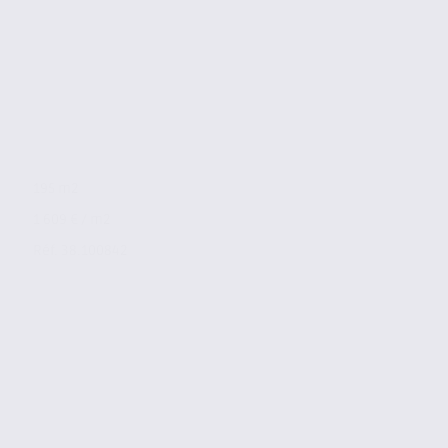
195 m2
1 609 € / m2
Réf. 38.100842