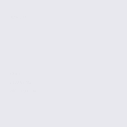
HEYRIEUX
80 m2
2 100 € / m2
Réf. 38.100394