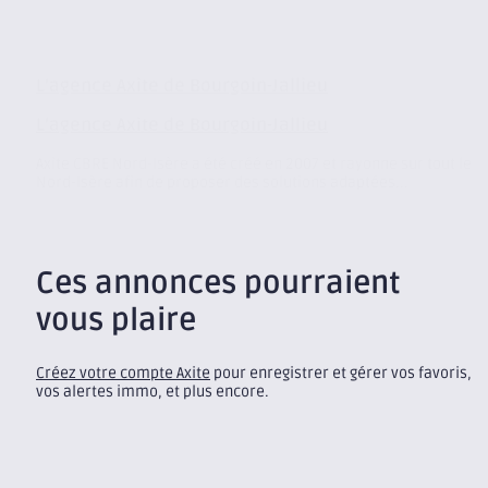
L’agence Axite de Bourgoin-Jallieu
L’agence Axite de Bourgoin-Jallieu
Axite CBRE Nord-Isère a été créé en 2007 et rayonne sur tout le
Nord-Isère afin de proposer des solutions adaptées...
Ces annonces pourraient
vous plaire
Créez votre compte Axite
pour enregistrer et gérer vos favoris,
vos alertes immo, et plus encore.