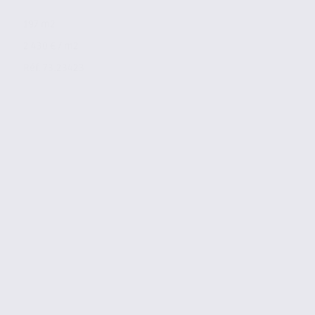
197 m2
2 430 € / m2
Réf. 73.23423