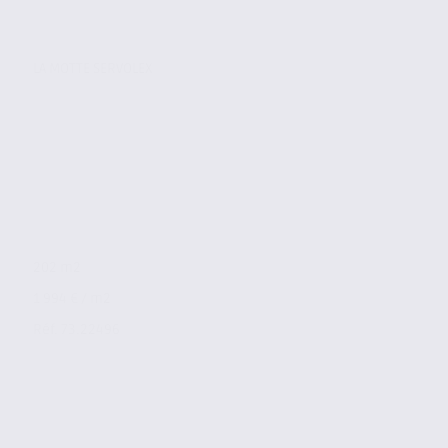
LA MOTTE SERVOLEX
202 m2
1 994 € / m2
Réf. 73.22496