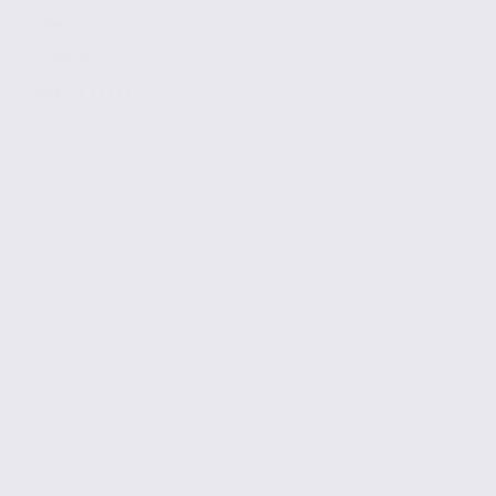
309 m2
2 990 € / m2
Réf. 73.23313