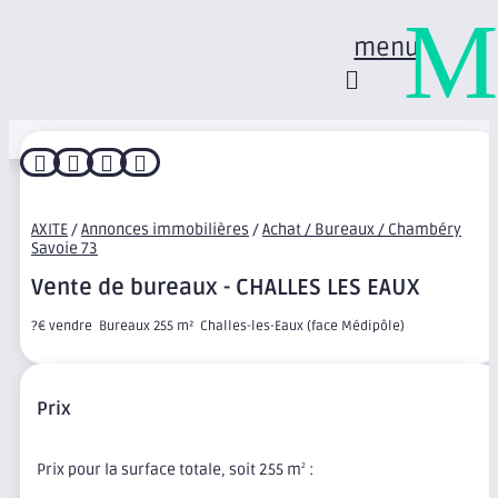
M
menu




AXITE
/
Annonces immobilières
/
Achat / Bureaux / Chambéry
Savoie 73
Vente de bureaux - CHALLES LES EAUX
?€ vendre  Bureaux 255 m²  Challes-les-Eaux (face Médipôle)
Prix
Prix pour la surface totale, soit 255 m
:
2