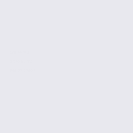
178.44 m2
2 130 € / m2
Réf. 73.23623