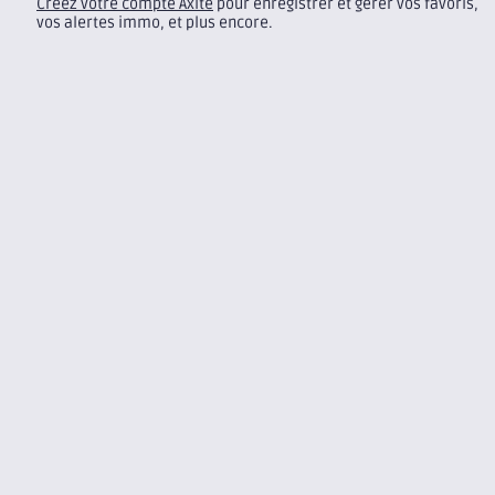
Créez votre compte Axite
pour enregistrer et gérer vos favoris,
vos alertes immo, et plus encore.