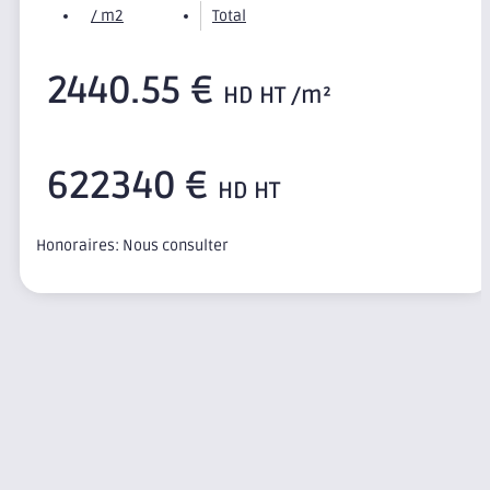
/ m2
Total
2440.55 €
HD HT /m²
622340 €
HD HT
Honoraires: Nous consulter