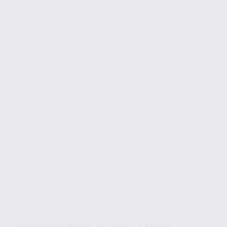
Vente de bureaux – VOGLANS – 73.23098