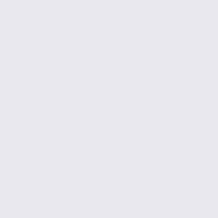
CHAMBÉRY
301 m2
3 500 € / m2
Réf. 73.23395