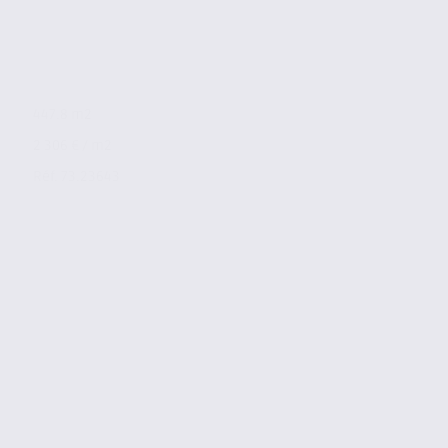
447.8 m2
2 306 € / m2
Réf. 73.23643