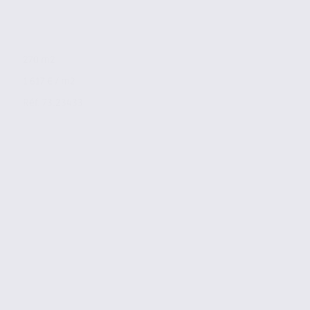
270 m2
1 617 € / m2
Réf. 73.23433