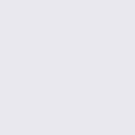
CHAMBERY
483 m2
2 816 € / m2
Réf. 73.23551