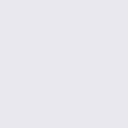
CHAMBERY
309 m2
2 990 € / m2
Réf. 73.23313