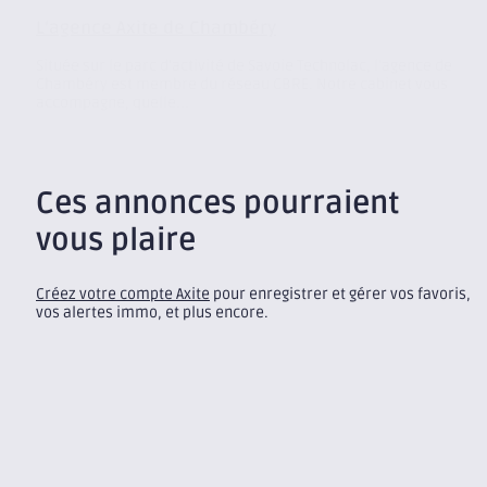
L’agence Axite de Chambéry
Située sur le parc d’activité de Savoie Technolac, l’agence de
Chambéry est membre du réseau CBRE. Notre cabinet vous
accompagne, quelle...
Ces annonces pourraient
vous plaire
Créez votre compte Axite
pour enregistrer et gérer vos favoris,
vos alertes immo, et plus encore.