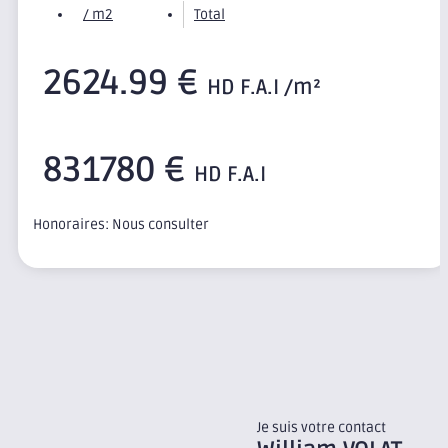
/ m2
Total
2624.99 €
HD F.A.I /m²
831780 €
HD F.A.I
Honoraires: Nous consulter
Je suis votre contact