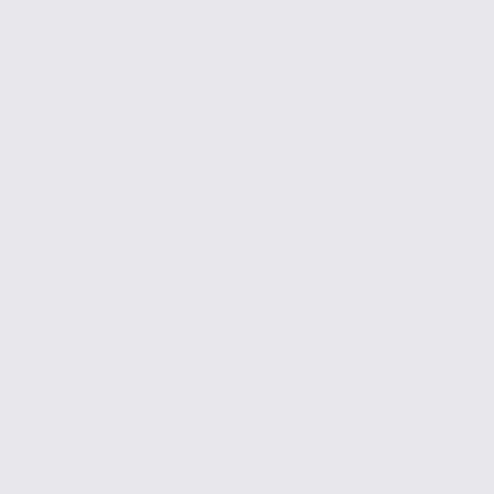
217.24 m2
2 625 € / m2
Réf. 73.23659