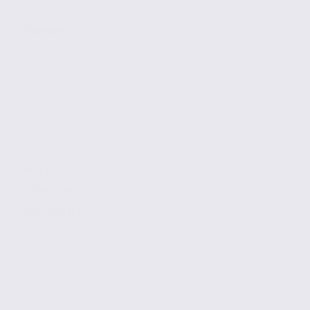
CHAMBERY
69 m2
2 370 € / m2
Réf. 73.23122