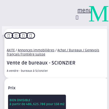
M
menu




AXITE
/
Annonces immobilières
/
Achat / Bureaux / Genevois
français frontière suisse
Vente de bureaux - SCIONZIER
A vendre - bureaux à Scionzier
Prix
BIEN DIVISIBLE :
à partir de
486,625.78
€ pour 158 m2