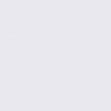
42 m2
2 957 € / m2
Réf. 74.21818