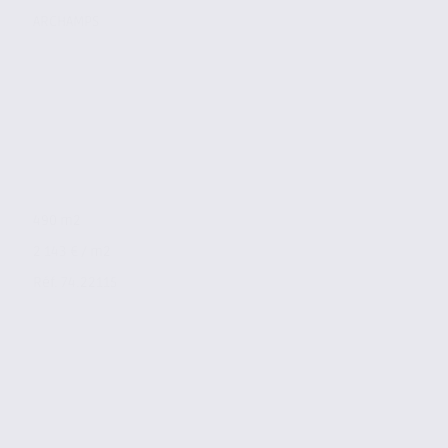
ARCHAMPS
490 m2
2 143 € / m2
Réf. 74.22115