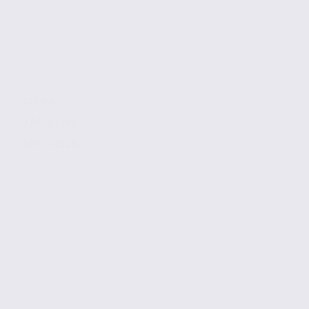
120 m2
2 667 € / m2
Réf. 74.21292