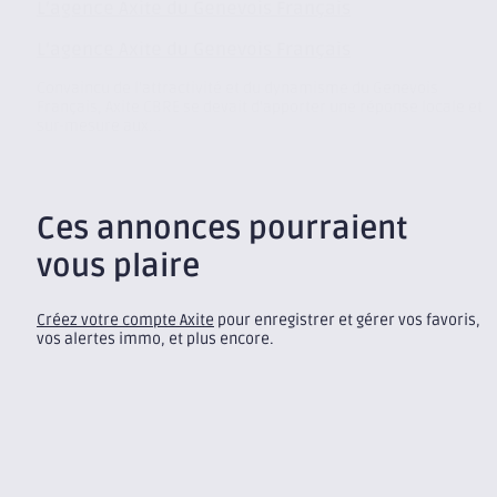
L’agence Axite du Genevois Français
L’agence Axite du Genevois Français
Convaincu de l’attractivité et du dynamisme du Genevois
Français, Axite CBRE se devait d’apporter une réponse locale et
sur-mesure aux...
Ces annonces pourraient
vous plaire
Créez votre compte Axite
pour enregistrer et gérer vos favoris,
vos alertes immo, et plus encore.