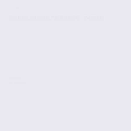
Bureaux en vente – ARCHAMPS – 74.22115
Vente
Bureaux