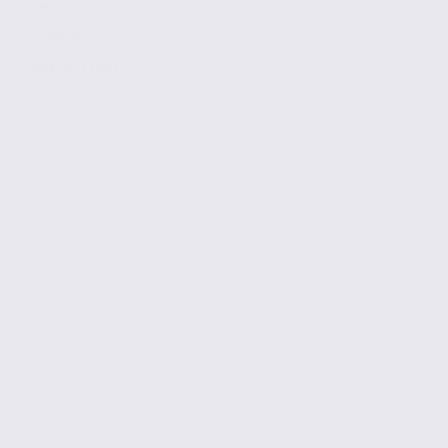
191 m2
2 900 € / m2
Réf. 74.22081