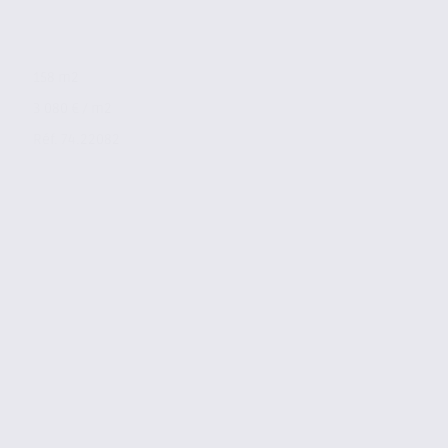
158 m2
3 080 € / m2
Réf. 74.22082