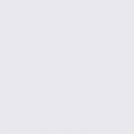
Bureaux en vente – EVIAN LES BAINS – 74.21292