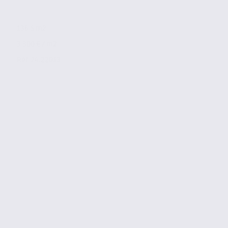
136.5 m2
3 300 € / m2
Réf. 74.22013