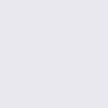
RUMILLY
170 m2
2 000 € / m2
Réf. 74.21943