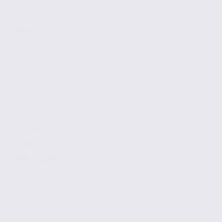
ALEX
533 m2
1 313 € / m2
Réf. 74.21720