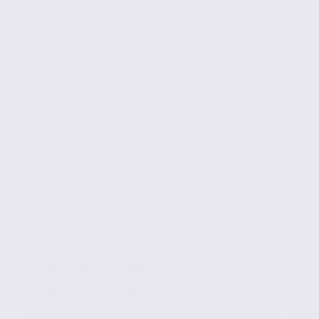
L’agence Axite d’Annecy
L’agence Axite d’Annecy
Créée il y a maintenant 25 ans par Jean-François Berthier, Axite