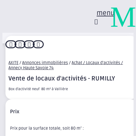
M
menu




AXITE
/
Annonces immobilières
/
Achat / Locaux d'activités /
Annecy Haute Savoie 74
Vente de locaux d'activités - RUMILLY
Box d'activité neuf  80 m² à Vallière
Prix
Prix pour la surface totale, soit 80 m
:
2