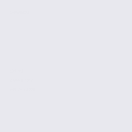
CHAVANOD
139 m2
2 044 € / m2
Réf. 74.22108