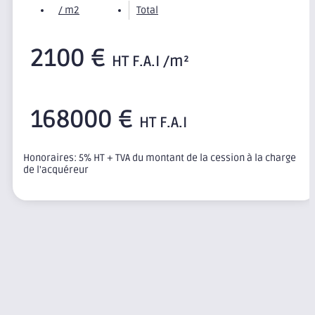
/ m2
Total
2100 €
HT F.A.I /m²
168000 €
HT F.A.I
Honoraires: 5% HT + TVA du montant de la cession à la charge
de l'acquéreur