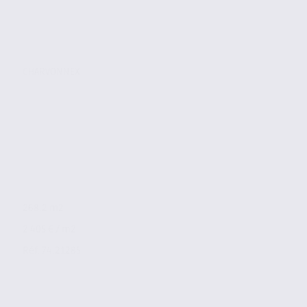
CHARVONNEX
268.2 m2
2 405 € / m2
Réf. 74.21285