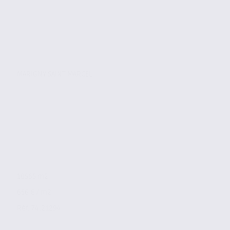
MARIGNY SAINT MARCEL
10565 m2
656 € / m2
Réf. 74.21294