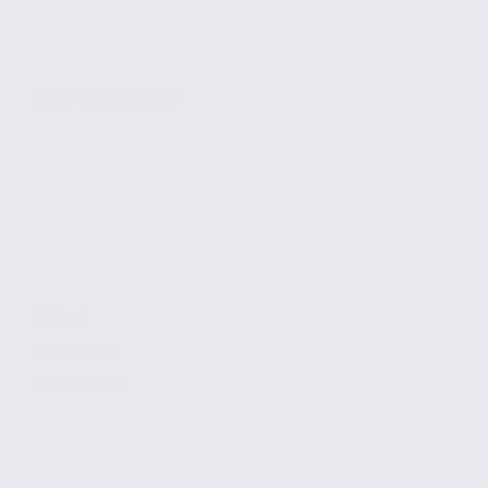
SAINT-GENIS-POUILLY
140 m2
2 100 € / m2
Réf. 01.97095