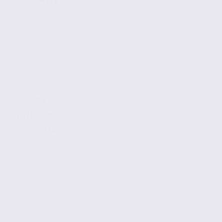
CHARVONNEX
340.4 m2
2 321 € / m2
Réf. 74.21287