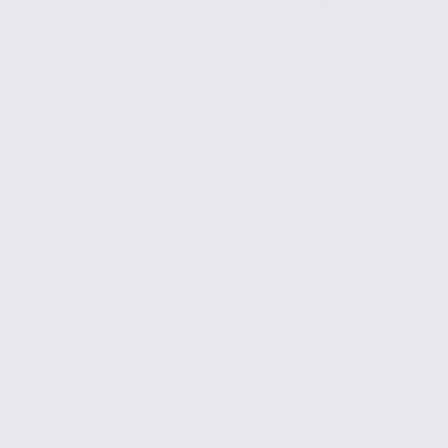
À vendre : locaux d’activités – GRENOBLE –
38.101176
Vente
Activites
GRENOBLE