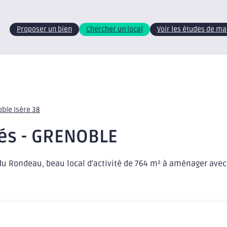
Proposer un bien
Chercher un local
Voir les études de m
oble Isère 38
tés - GRENOBLE
u Rondeau, beau local d'activité de 764 m² à aménager avec