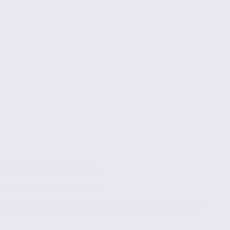
’agence Axite de Grenoble
’agence Axite de Grenoble
tuée au centre ville de Grenoble au cœur de l’éco-quartier de la
serne de Bonne, l’agence de Grenoble, membre indépendant...