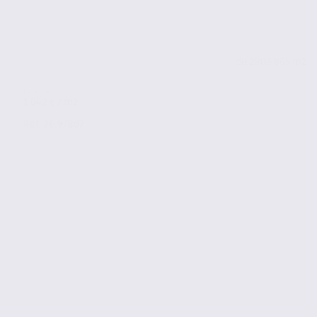
de 280
à 865 m2
1 042 € / m2
Réf. 26.97807