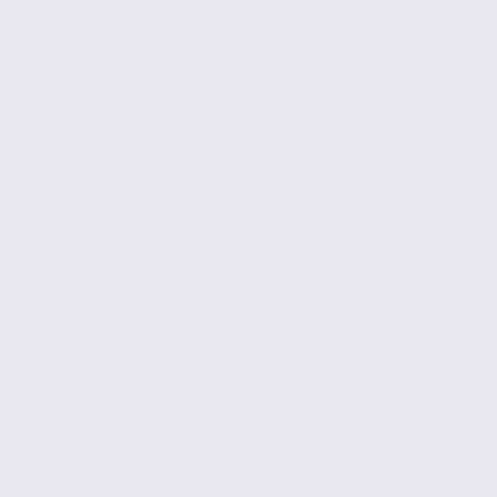
770 m2
1 296 € / m2
Réf. 26.97640