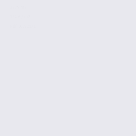
3379 m2
354 € / m2
Réf. 07.92171