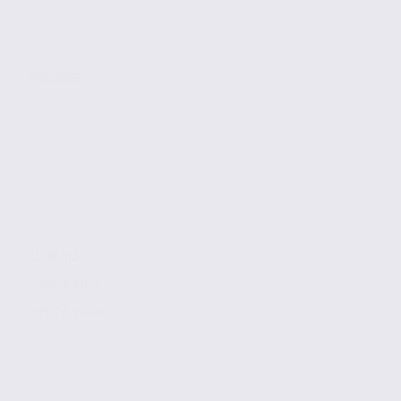
MALISSARD
1000 m2
1 280 € / m2
Réf. 26.97694