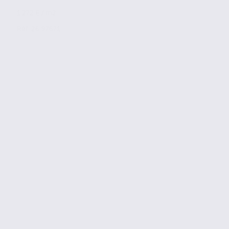
1 272 € / m2
Réf. 26.97671