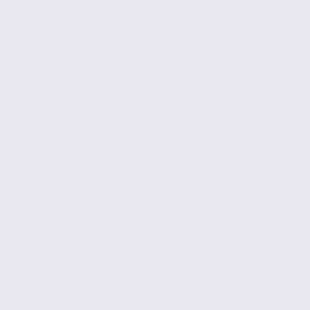
300 m2
1 633 € / m2
Réf. 26.97747