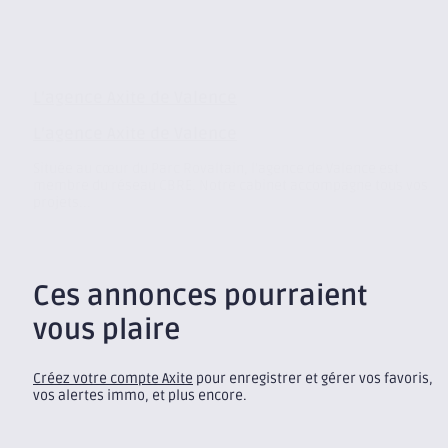
L’agence Axite de Valence
L’agence Axite de Valence
Située au cœur du Parc Rovaltain, l’agence de Valence est
membre du réseau CBRE. Notre cabinet accompagne tous vos
projets...
Ces annonces pourraient
vous plaire
Créez votre compte Axite
pour enregistrer et gérer vos favoris,
vos alertes immo, et plus encore.