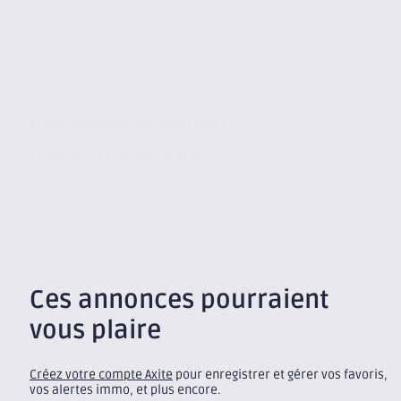
L’agence Axite de Chambéry
L’agence Axite de Chambéry
Située sur le parc d’activité de Savoie Technolac, l’agence de
Chambéry est membre du réseau CBRE. Notre cabinet vous
accompagne, quelle...
Ces annonces pourraient
vous plaire
Créez votre compte Axite
pour enregistrer et gérer vos favoris,
vos alertes immo, et plus encore.