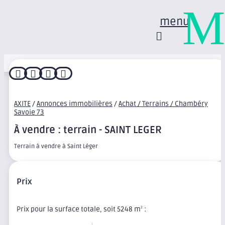
M
menu




AXITE
/
Annonces immobilières
/
Achat / Terrains / Chambéry
Savoie 73
À vendre : terrain - SAINT LEGER
Terrain à vendre à Saint Léger
Prix
Prix pour la surface totale, soit 5248 m
:
2