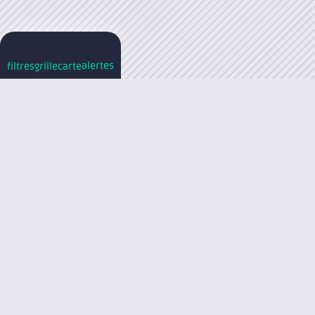
alertes
filtres
grille
carte
M
Créer une alerte immo
1
Critères
2
Emplacement
3
Coordonnées