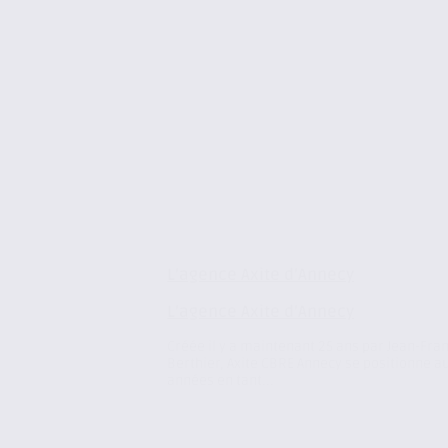
L’agence Axite d’Annecy
L’agence Axite d’Annecy
Créée il y a maintenant 25 ans par Jean-Fra
Berthier, Axite CBRE Annecy se positionne au
années en tant...