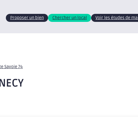
Proposer un bien
Chercher un local
Voir les études de m
te Savoie 74
NNECY