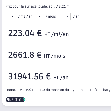
Prix pour la surface totale, soit 143.21 m
:
2
/ m2 / an
/ mois
/ an
223.04 €
HT /m²/an
2661.8 €
HT /mois
31941.56 €
HT /an
Honoraires: 15% HT + TVA du montant du loyer annuel HT à la char
Plus d'infos