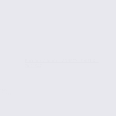
Bureaux à louer – ANNECY LE VIEUX –
74.21547
nçois
 fil des