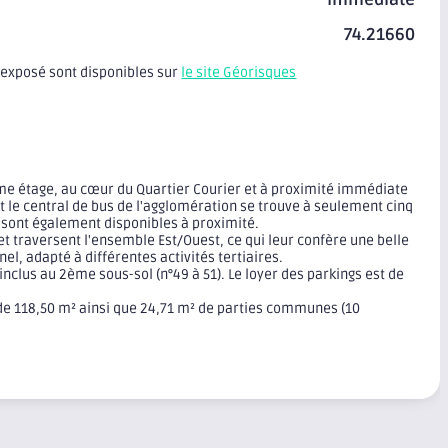
74.21660
t exposé sont disponibles sur
le site Géorisques
ème étage, au cœur du Quartier Courier et à proximité immédiate
et le central de bus de l'agglomération se trouve à seulement cinq
t sont également disponibles à proximité.
t traversent l'ensemble Est/Ouest, ce qui leur confère une belle
l, adapté à différentes activités tertiaires.
clus au 2ème sous-sol (n°49 à 51). Le loyer des parkings est de
e de 118,50 m² ainsi que 24,71 m² de parties communes (10