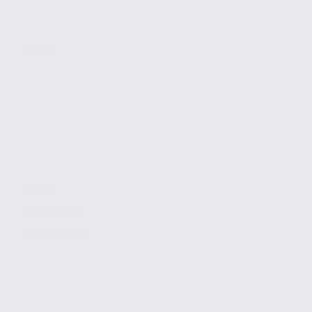
PRINGY
297 m2
Réf. 74.21487
150 € / m2 / an