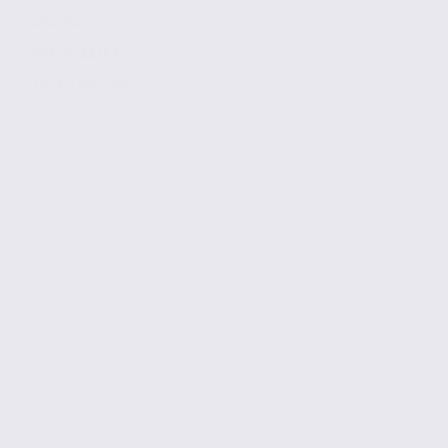
234 m2
Réf. 74.22143
195 € / m2 / an