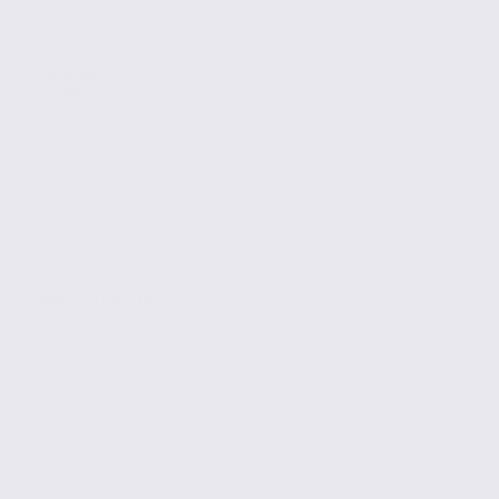
Location
Bureaux
ANNECY LE VIEUX