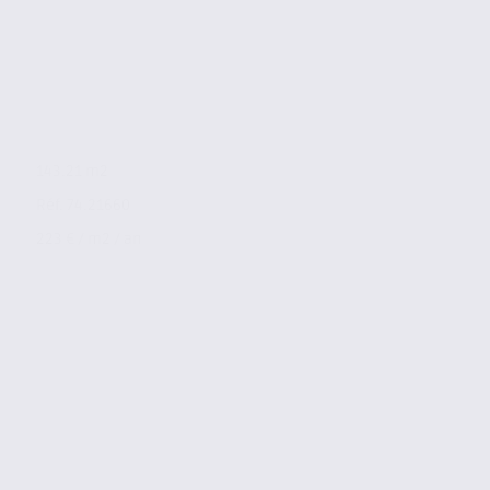
143.21 m2
Réf. 74.21660
223 € / m2 / an