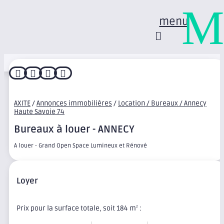
M
menu




AXITE
/
Annonces immobilières
/
Location / Bureaux / Annecy
Haute Savoie 74
Bureaux à louer - ANNECY
A louer - Grand Open Space Lumineux et Rénové
Loyer
Prix pour la surface totale, soit 184 m
:
2