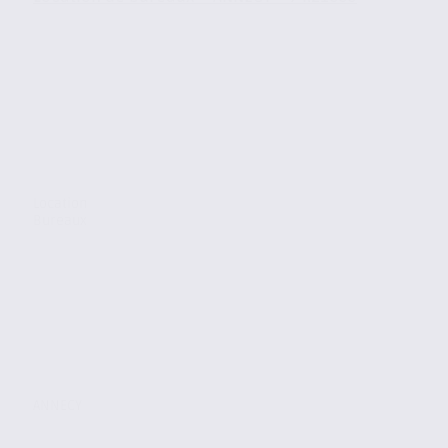
Location
Bureaux
ANNECY