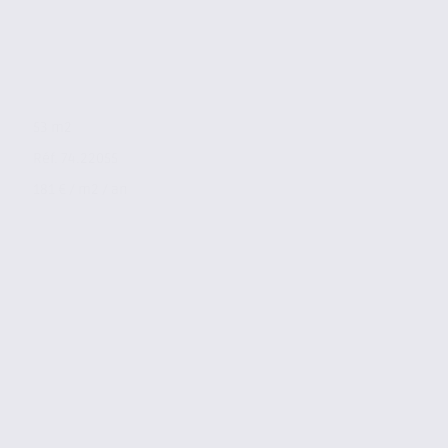
53 m2
Réf. 74.22055
181 € / m2 / an