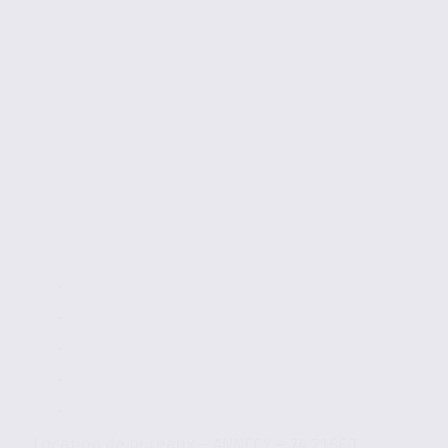
Location de bureaux – ANNECY – 74.21660