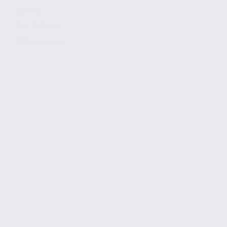
227 m2
Réf. 74.21147
220 € / m2 / an