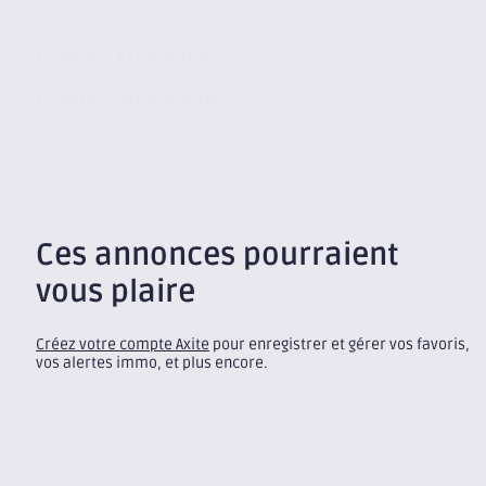
L’agence Axite d’Annecy
L’agence Axite d’Annecy
Créée il y a maintenant 25 ans par Jean-François Berthier, Axite
CBRE Annecy se positionne au fil des années en tant...
Ces annonces pourraient
vous plaire
Créez votre compte Axite
pour enregistrer et gérer vos favoris,
vos alertes immo, et plus encore.