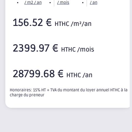
/ m2 / an
/ mois
/ an
156.52 €
HTHC /m²/an
2399.97 €
HTHC /mois
28799.68 €
HTHC /an
Honoraires: 15% HT + TVA du montant du loyer annuel HTHC à la
charge du preneur