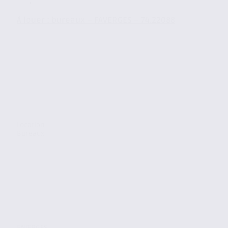
À louer : bureaux – FAVERGES – 74.22088
Location
Bureaux
FAVERGES