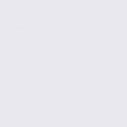
CHAVANOD
192 m2
Réf. 74.21955
200 € / m2 / an