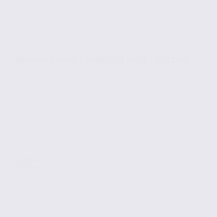
Bureaux à louer – ANNECY LE VIEUX – 74.21547
Location
Bureaux