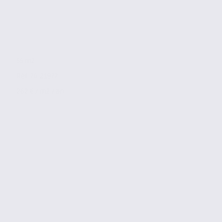
55 m2
Réf. 74.21977
262 € / m2 / an