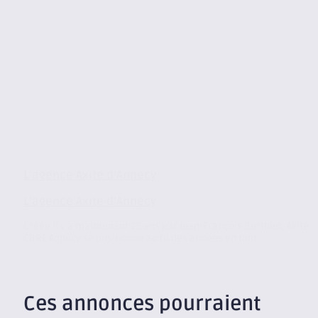
L’agence Axite d’Annecy
L’agence Axite d’Annecy
Créée il y a maintenant 25 ans par Jean-François Berthier, Axite
CBRE Annecy se positionne au fil des années en tant...
Ces annonces pourraient