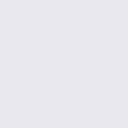
de 171
à 575 m2
Réf. 74.1102
205 € / m2 / an