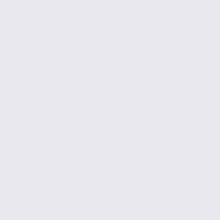
Location
Bureaux
ANNECY LE VIEUX