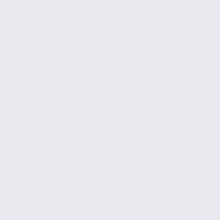
ANNECY LE VIEUX
129 m2
Réf. 74.21547
180 € / m2 / an