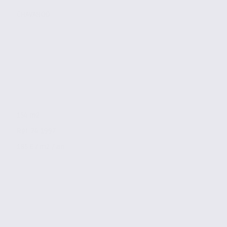
CHAVANOD
154 m2
Réf. 74.1997
185 € / m2 / an