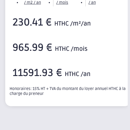
/ m2 / an
/ mois
/ an
230.41 €
HTHC /m²/an
965.99 €
HTHC /mois
11591.93 €
HTHC /an
Honoraires: 15% HT + TVA du montant du loyer annuel HTHC à la
charge du preneur