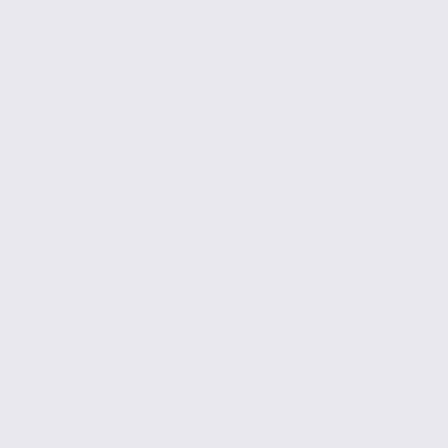
227 m2
Réf. 74.21147
220 € / m2 / an