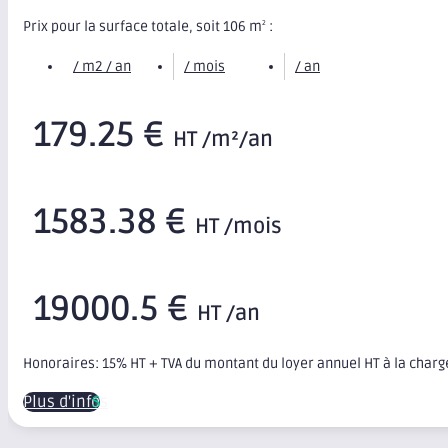
Prix pour la surface totale, soit 106 m
:
2
/ m2 / an
/ mois
/ an
179.25 €
HT /m²/an
1583.38 €
HT /mois
19000.5 €
HT /an
Honoraires: 15% HT + TVA du montant du loyer annuel HT à la char
Plus d'infos