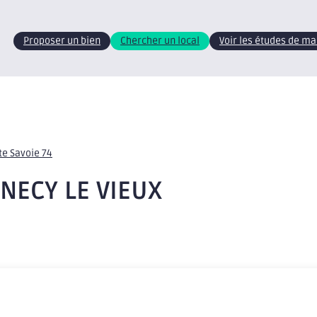
Proposer un bien
Chercher un local
Voir les études de m
te Savoie 74
NNECY LE VIEUX