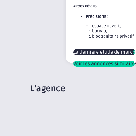
Autres détails
Précisions
:
– 1 espace ouvert,
– 1 bureau,
– 1 bloc sanitaire privatif.
La dernière étude de march
Voir les annonces similaire
L’agence