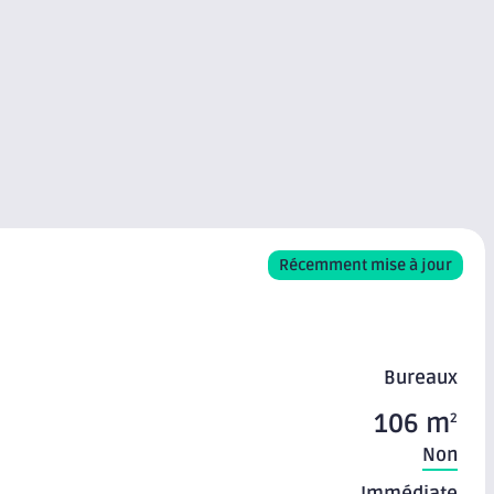
Récemment mise à jour
Bureaux
106 m
2
Non
Immédiate