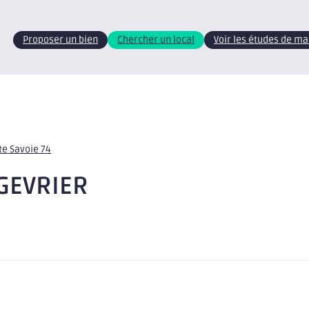
Proposer un bien
Chercher un local
Voir les études de m
te Savoie 74
 GEVRIER