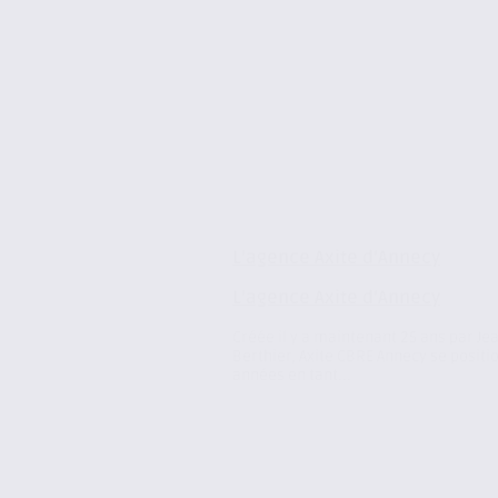
L’agence Axite d’Annecy
L’agence Axite d’Annecy
Créée il y a maintenant 25 ans par Je
Berthier, Axite CBRE Annecy se positio
années en tant...