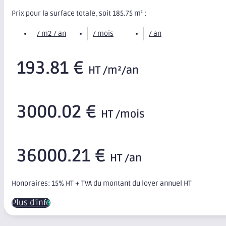
Prix pour la surface totale, soit 185.75 m
:
2
/ m2 / an
/ mois
/ an
193.81 €
HT /m²/an
3000.02 €
HT /mois
36000.21 €
HT /an
Honoraires: 15% HT + TVA du montant du loyer annuel HT
Plus d'infos