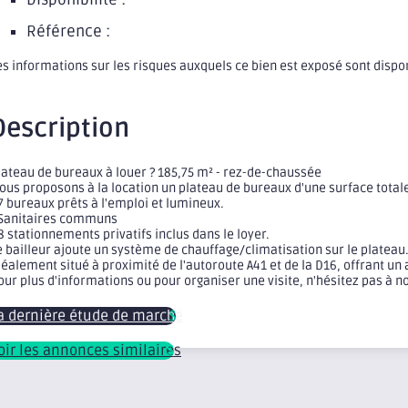
Référence :
es informations sur les risques auxquels ce bien est exposé sont dispo
Description
lateau de bureaux à louer ? 185,75 m² - rez-de-chaussée
ous proposons à la location un plateau de bureaux d'une surface totale
 7 bureaux prêts à l'emploi et lumineux.
 Sanitaires communs
 8 stationnements privatifs inclus dans le loyer.
e bailleur ajoute un système de chauffage/climatisation sur le plateau
déalement situé à proximité de l'autoroute A41 et de la D16, offrant un 
our plus d'informations ou pour organiser une visite, n'hésitez pas à n
a dernière étude de marché
oir les annonces similaires