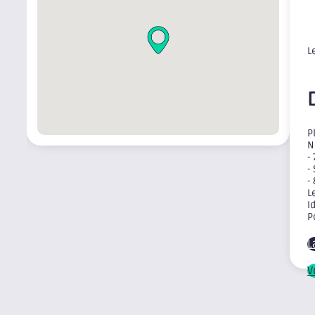
L
P
N
-
-
-
L
I
P
L
V