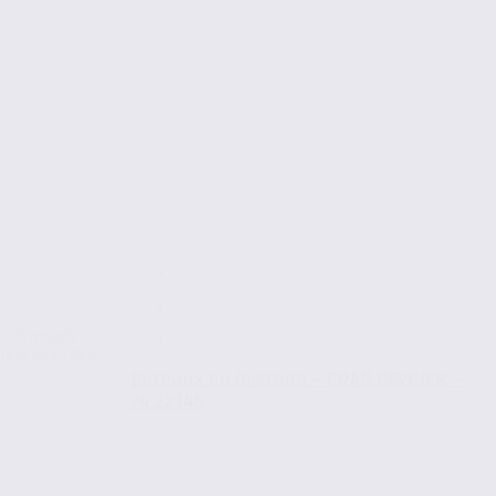
an-François
nne au fil des
Bureaux en location – CRAN GEVRIER –
74.22146