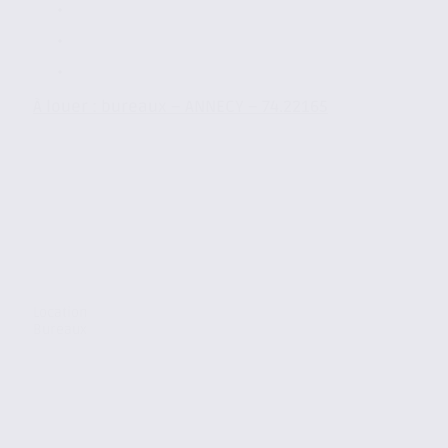
À louer : bureaux – ANNECY – 74.22165
Location
Bureaux