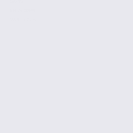
100 m2
Réf. 74.20986
155 € / m2 / an