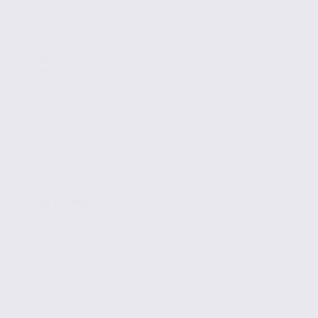
Location
Bureaux
ANNECY LE VIEUX