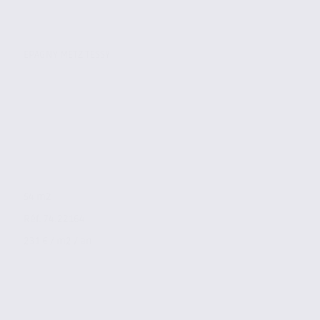
EPAGNY METZ TESSY
54 m2
Réf. 74.22164
231 € / m2 / an