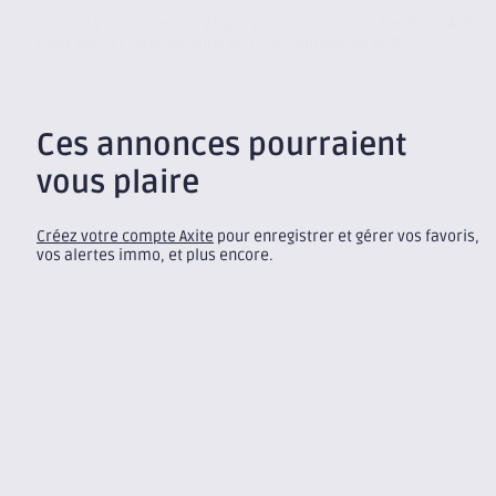
Créée il y a maintenant 25 ans par Jean-François Berthier, Axite
CBRE Annecy se positionne au fil des années en tant...
Ces annonces pourraient
vous plaire
Créez votre compte Axite
pour enregistrer et gérer vos favoris,
vos alertes immo, et plus encore.