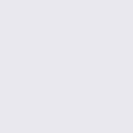
651 m2
Réf. 74.21739
183 € / m2 / an