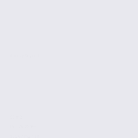
Annecy Seynod
53 m2
Réf. 74.22055
181 € / m2 / an