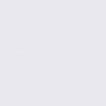
195 m2
Réf. 74.20461
222 € / m2 / an