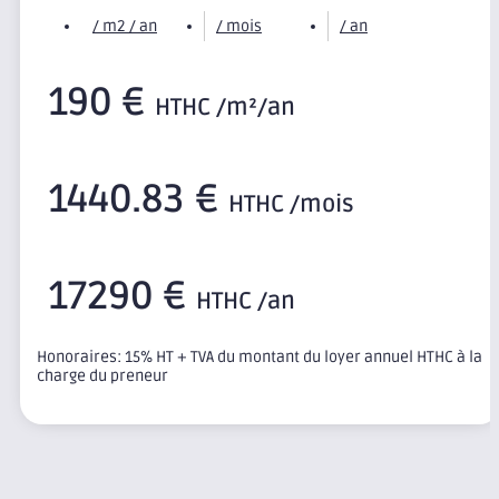
/ m2 / an
/ mois
/ an
190 €
HTHC /m²/an
1440.83 €
HTHC /mois
17290 €
HTHC /an
Honoraires: 15% HT + TVA du montant du loyer annuel HTHC à la
charge du preneur