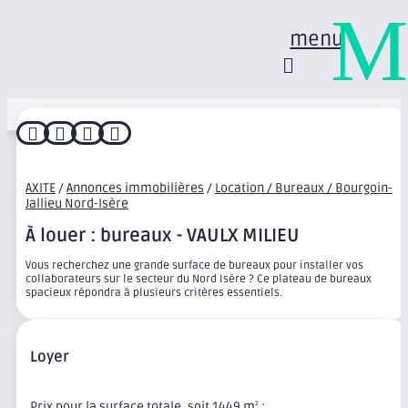
M
menu




AXITE
/
Annonces immobilières
/
Location / Bureaux / Bourgoin-
Jallieu Nord-Isère
À louer : bureaux - VAULX MILIEU
Vous recherchez une grande surface de bureaux pour installer vos
collaborateurs sur le secteur du Nord Isère ? Ce plateau de bureaux
spacieux répondra à plusieurs critères essentiels.
Loyer
Prix pour la surface totale, soit 1449 m
:
2