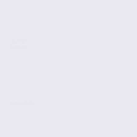
Location
Bureaux
VAULX MILIEU