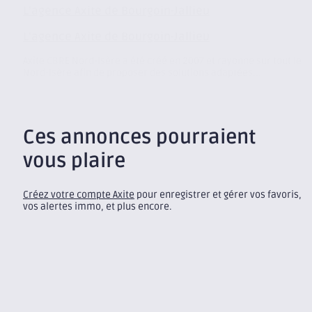
L’agence Axite de Bourgoin-Jallieu
L’agence Axite de Bourgoin-Jallieu
Axite CBRE Nord-Isère a été créé en 2007 et rayonne sur tout le
Nord-Isère afin de proposer des solutions adaptées...
Ces annonces pourraient
vous plaire
Créez votre compte Axite
pour enregistrer et gérer vos favoris,
vos alertes immo, et plus encore.