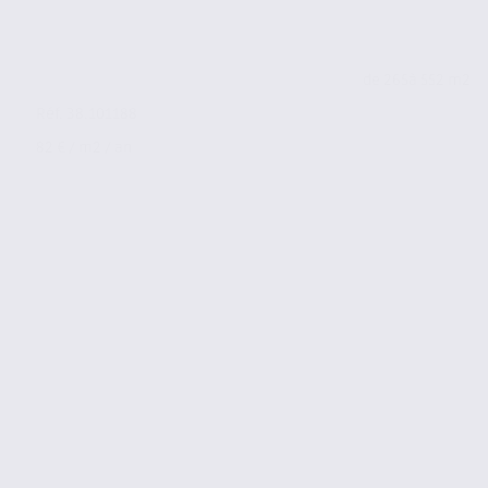
de 265
à 552 m2
Réf. 38.101188
82 € / m2 / an