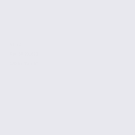
91 m2
Réf. 38.101023
170 € / m2 / an