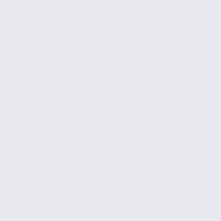
Location
Bureaux
L ISLE D ABEAU