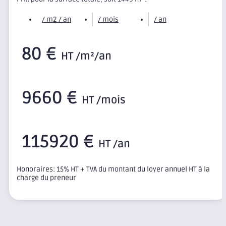
/ m2 / an
/ mois
/ an
80 €
HT /m²/an
9660 €
HT /mois
115920 €
HT /an
Honoraires: 15% HT + TVA du montant du loyer annuel HT à la
charge du preneur