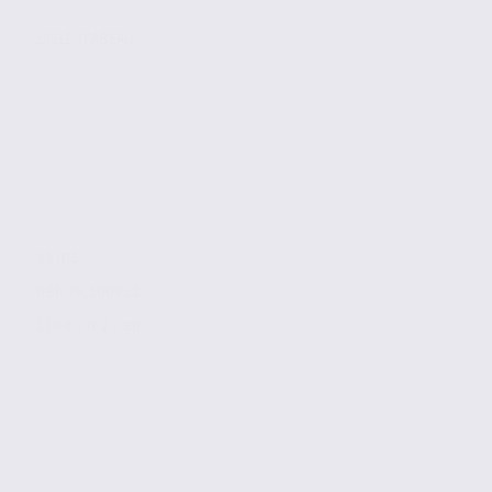
L'ISLE-D'ABEAU
85 m2
Réf. 38.100832
134 € / m2 / an