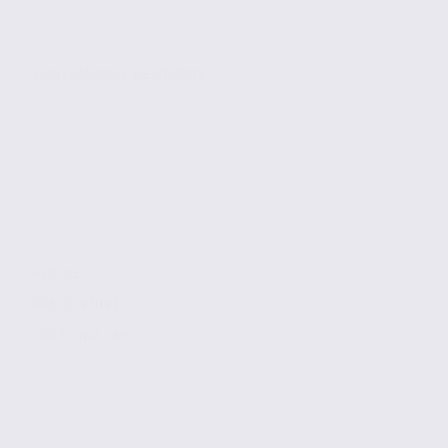
SAINT-MAURICE-DE-RÉMENS
410 m2
Réf. 01.97093
144 € / m2 / an