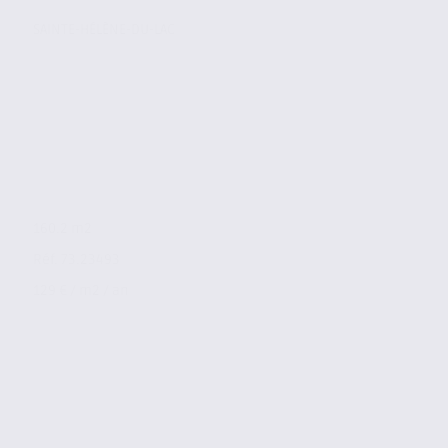
SAINTE-HÉLÈNE-DU-LAC
160.2 m2
Réf. 73.23493
129 € / m2 / an