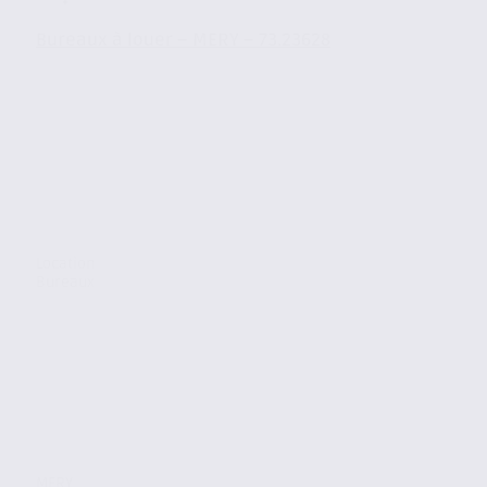
Bureaux à louer – MERY – 73.23628
Location
Bureaux
MERY