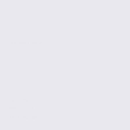
LE BOURGET DU LAC
461.74 m2
Réf. 73.23575
165 € / m2 / an