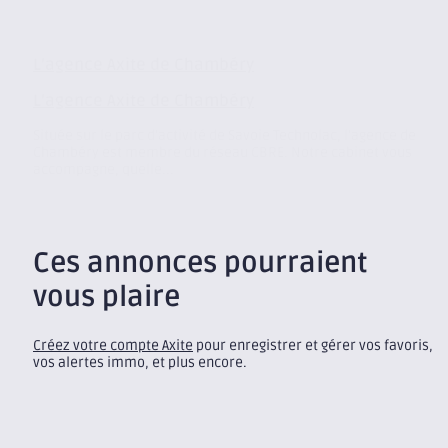
L’agence Axite de Chambéry
L’agence Axite de Chambéry
Située sur le parc d’activité de Savoie Technolac, l’agence de
Chambéry est membre du réseau CBRE. Notre cabinet vous
accompagne, quelle...
Ces annonces pourraient
vous plaire
Créez votre compte Axite
pour enregistrer et gérer vos favoris,
vos alertes immo, et plus encore.