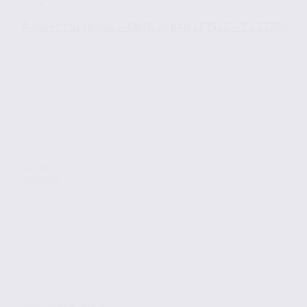
À louer : bureaux – SAINT ALBAN LEYSSE – 73.23250
Location
Bureaux
SAINT ALBAN LEYSSE