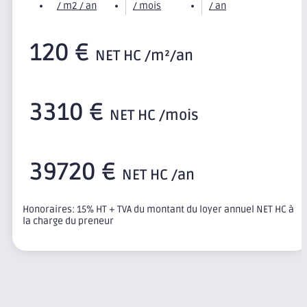
/ m2 / an
/ mois
/ an
120 €
NET HC /m²/an
3310 €
NET HC /mois
39720 €
NET HC /an
Honoraires: 15% HT + TVA du montant du loyer annuel NET HC à
la charge du preneur