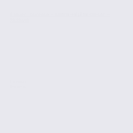
À louer : bureaux – SAINTE-HÉLÈNE-DU-LAC –
73.23493
Location
Bureaux