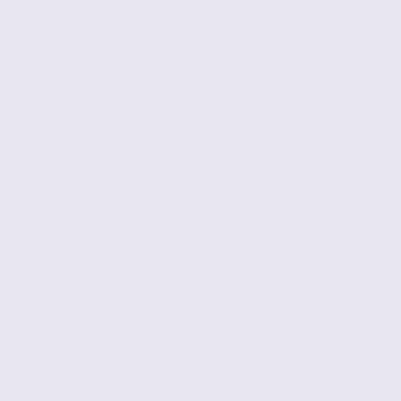
230 m2
Réf. 73.23698
175 € / m2 / an