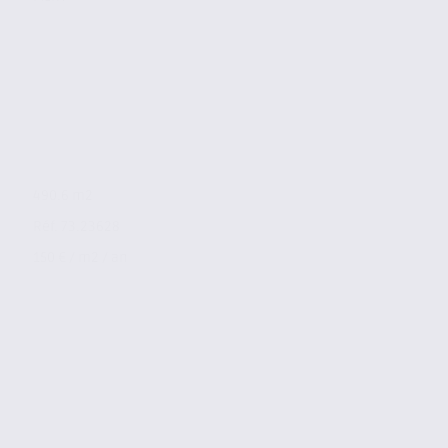
490.6 m2
Réf. 73.23628
150 € / m2 / an