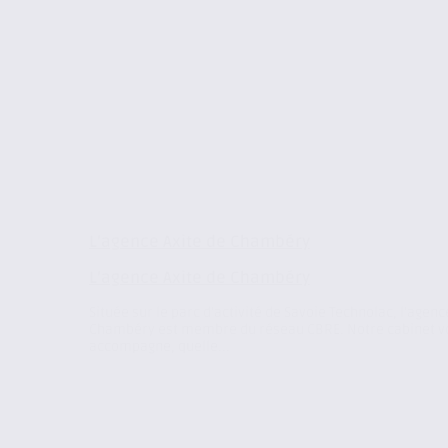
L’agence Axite de Chambéry
L’agence Axite de Chambéry
Située sur le parc d’activité de Savoie Technolac, l’agenc
Chambéry est membre du réseau CBRE. Notre cabinet v
accompagne, quelle...