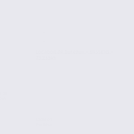
Location de bureaux – BASSENS –
73.23349
e de
ous
Location
Bureaux