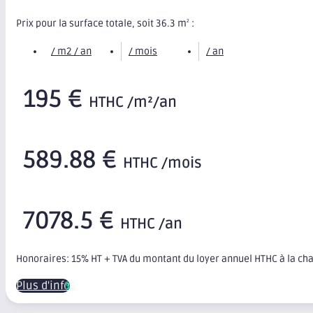
Prix pour la surface totale, soit 36.3 m
:
2
/ m2 / an
/ mois
/ an
195 €
HTHC /m²/an
589.88 €
HTHC /mois
7078.5 €
HTHC /an
Honoraires: 15% HT + TVA du montant du loyer annuel HTHC à la ch
Plus d'infos