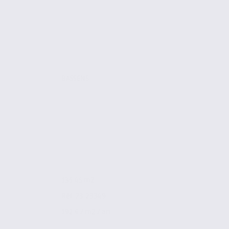
BASSENS
135.45 m2
Réf. 73.23349
192 € / m2 / an