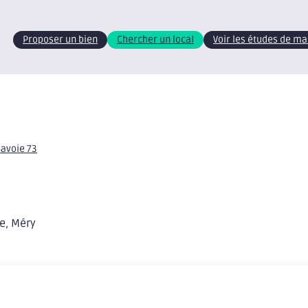
Proposer un bien
Chercher un local
Voir les études de m
Savoie 73
le, Méry