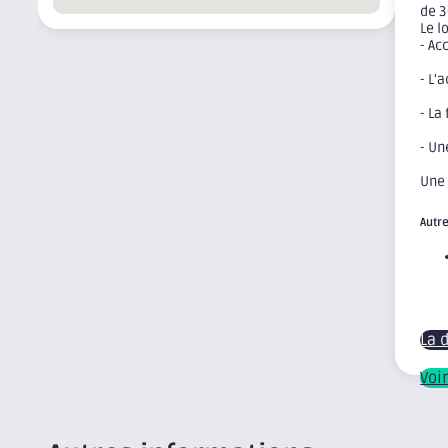
de 3
Le l
- Ac
- L'
- La
- Un
Une 
Autre
La 
Voi