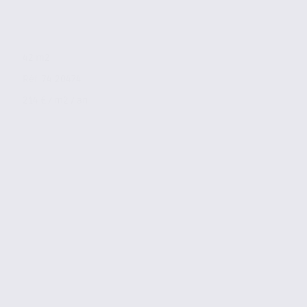
42 m2
Réf. 74.20474
214 € / m2 / an