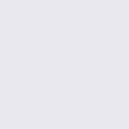
AMBILLY
136.5 m2
Réf. 74.21954
230 € / m2 / an