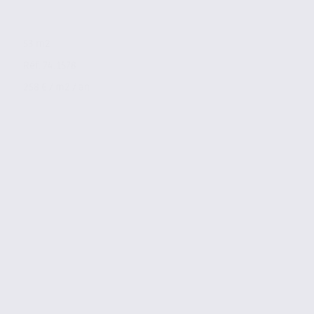
53 m2
Réf. 74.1578
258 € / m2 / an