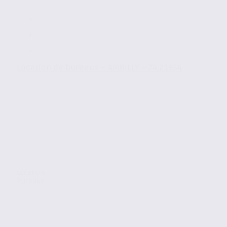
Location de bureaux – AMBILLY – 74.21954
Location
Bureaux