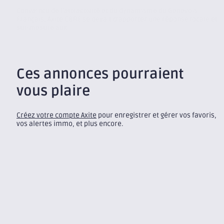
Convaincu de l’attractivité et du dynamisme du Genevois
Français, Axite CBRE se devait d’apporter une réponse locale et
sur-mesure aux...
Ces annonces pourraient
vous plaire
Créez votre compte Axite
pour enregistrer et gérer vos favoris,
vos alertes immo, et plus encore.