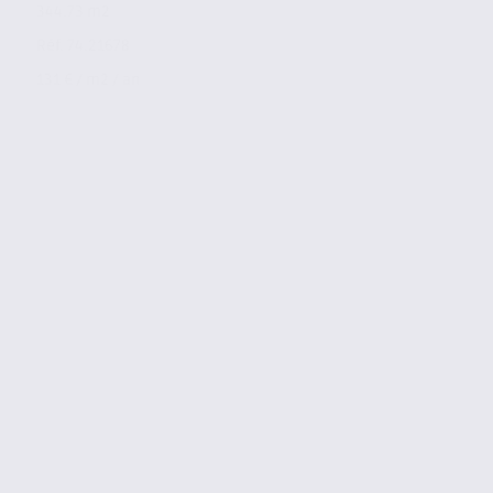
344.73 m2
Réf. 74.21678
131 € / m2 / an