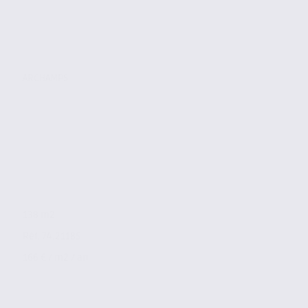
ARCHAMPS
138 m2
Réf. 74.21185
166 € / m2 / an