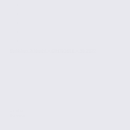
Bureaux à louer – GRENOBLE – 38.2077
Location
Bureaux