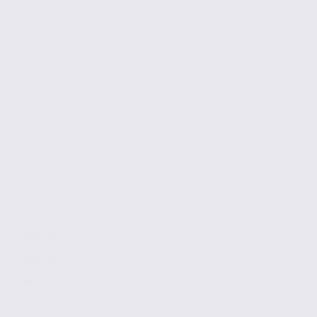
GRENOBLE
438 m2
Réf. 38.2077
82 € / m2 / an