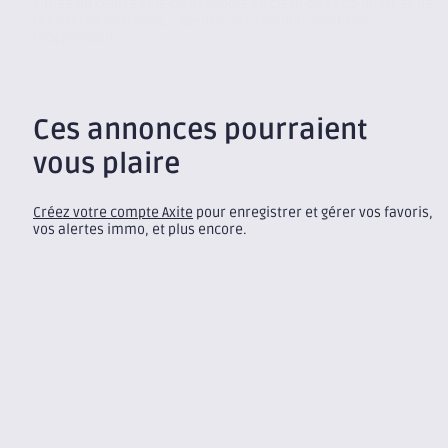
Située au centre ville de Grenoble au cœur de l’éco-quartier de
la Caserne de Bonne, l’agence de Grenoble, membre
indépendant...
Ces annonces pourraient
vous plaire
Créez votre compte Axite
pour enregistrer et gérer vos favoris,
vos alertes immo, et plus encore.