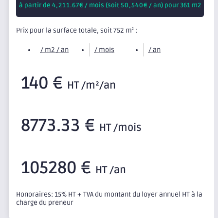
à partir de
4,211.67
€ / mois (soit
50,540
€ / an) pour 361 m2
Prix pour la surface totale, soit 752 m
:
2
/ m2 / an
/ mois
/ an
140 €
HT /m²/an
8773.33 €
HT /mois
105280 €
HT /an
Honoraires: 15% HT + TVA du montant du loyer annuel HT à la
charge du preneur