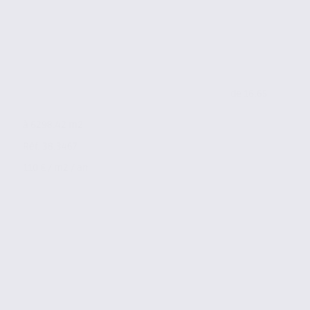
de 16.65
à 6298.42 m2
Réf. 38.3467
110 € / m2 / an