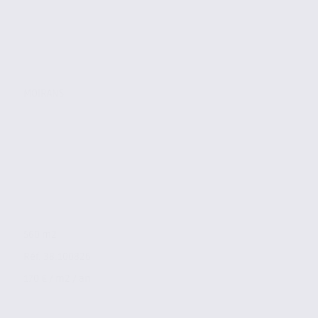
MOIRANS
560 m2
Réf. 38.100826
170 € / m2 / an