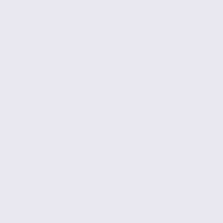
MEYLAN
744 m2
Réf. 38.5204
120 € / m2 / an