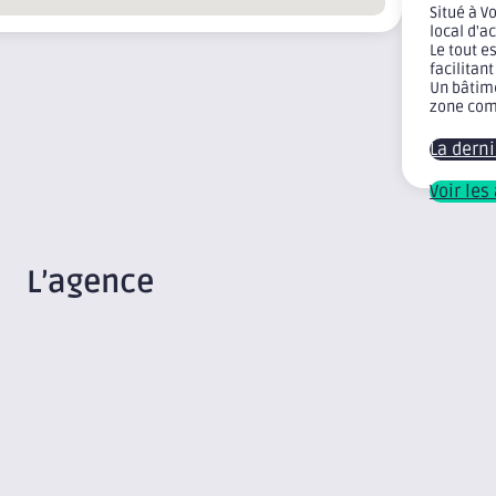
Situé à V
local d'ac
Le tout e
facilitan
Un bâtime
zone com
La dern
Voir le
L’agence