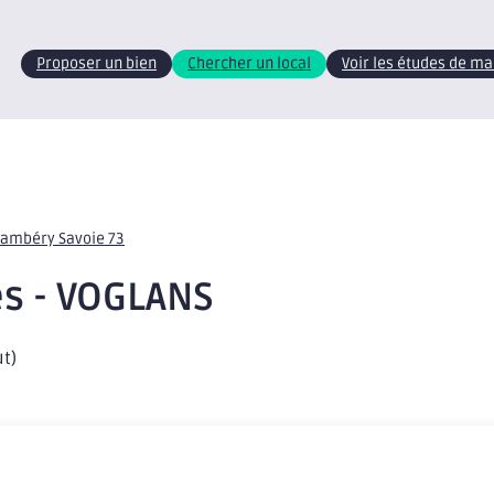
Proposer un bien
Chercher un local
Voir les études de m
Chambéry Savoie 73
tés - VOGLANS
ut)