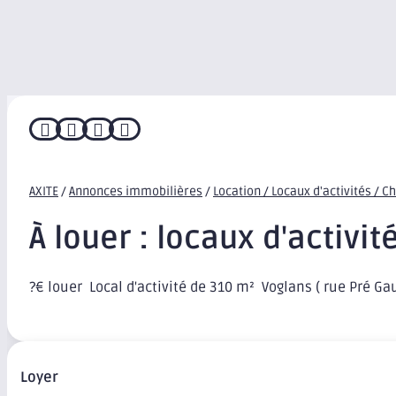




AXITE
/
Annonces immobilières
/
Location / Locaux d'activités / 
À louer : locaux d'activi
?€ louer  Local d'activité de 310 m²  Voglans ( rue Pré Ga
Loyer