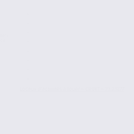
mbéry
le...
Locaux d’activités à louer – CRUET – 73.23277