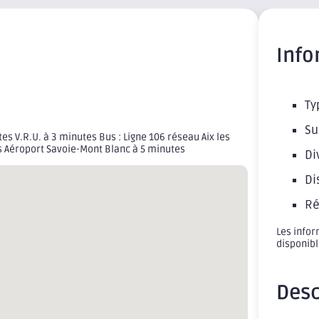
Info
Ty
Su
s V.R.U. à 3 minutes Bus : Ligne 106 réseau Aix les
s Aéroport Savoie-Mont Blanc à 5 minutes
Di
Di
Ré
Les infor
disponib
Desc