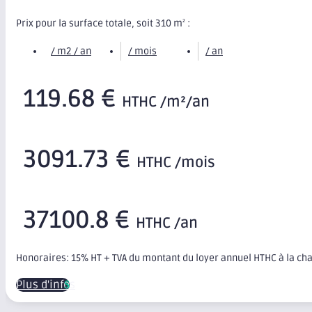
Prix pour la surface totale, soit 310 m
:
2
/ m2 / an
/ mois
/ an
119.68 €
HTHC /m²/an
3091.73 €
HTHC /mois
37100.8 €
HTHC /an
Honoraires: 15% HT + TVA du montant du loyer annuel HTHC à la ch
Plus d'infos