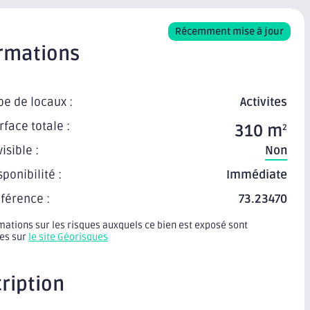
Récemment mise à jour
rmations
pe de locaux :
Activites
rface totale :
310 m
2
visible :
Non
sponibilité :
Immédiate
férence :
73.23470
mations sur les risques auxquels ce bien est exposé sont
les sur
le site Géorisques
ription