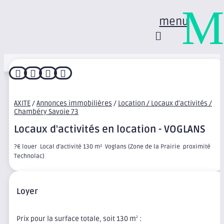
M
menu




AXITE
/
Annonces immobilières
/
Location / Locaux d'activités /
Chambéry Savoie 73
Locaux d'activités en location - VOGLANS
?€ louer  Local d'activité 130 m²  Voglans (Zone de la Prairie  proximité
Technolac)
Loyer
Prix pour la surface totale, soit 130 m
:
2