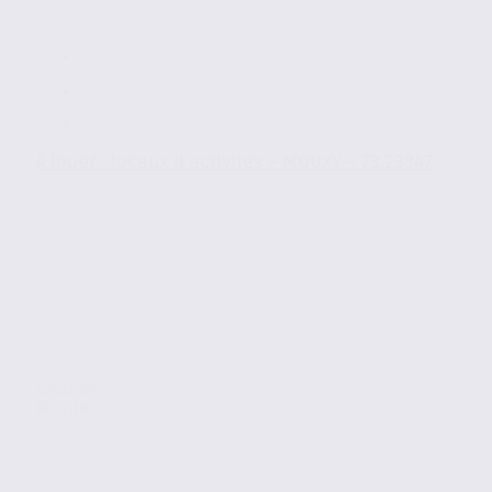
À louer : locaux d’activités – MOUXY – 73.23347
Location
Activites