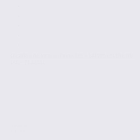
Location de locaux d’activités – SAINTE-HELENE-DU-
LAC – 73.23631
Location
Activites