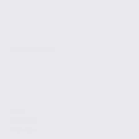
SAINTE-HELENE-DU-LAC
684 m2
Réf. 73.23631
95 € / m2 / an