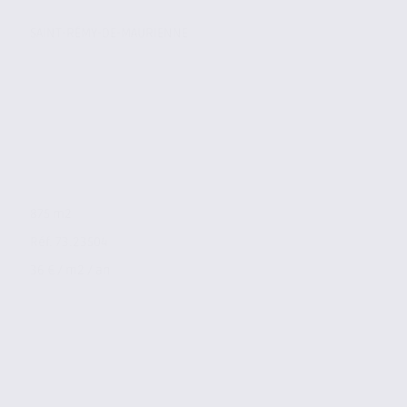
SAINT-RÉMY-DE-MAURIENNE
875 m2
Réf. 73.23504
36 € / m2 / an