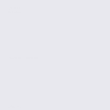
Location
Activites
BELMONT-TRAMONET
2092 m2