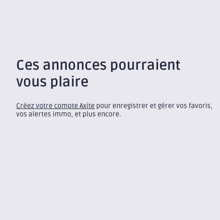
Située sur le parc d’activité de Savoie Technolac, l’agence de
Chambéry est membre du réseau CBRE. Notre cabinet vous
accompagne, quelle...
Ces annonces pourraient
vous plaire
Créez votre compte Axite
pour enregistrer et gérer vos favoris,
vos alertes immo, et plus encore.