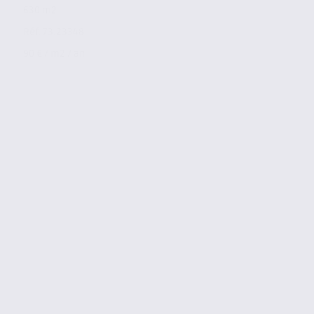
630 m2
Réf. 73.23348
90 € / m2 / an