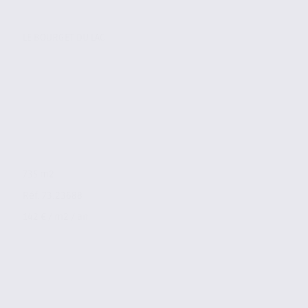
LE BOURGET DU LAC
735 m2
Réf. 73.23688
142 € / m2 / an