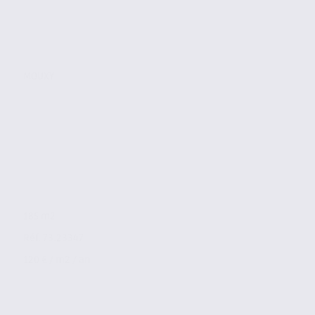
MOUXY
185 m2
Réf. 73.23347
120 € / m2 / an