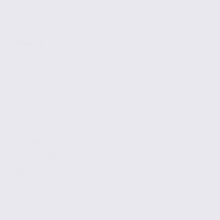
VIRIGNIN
195 m2
Réf. 01.97061
92 € / m2 / an