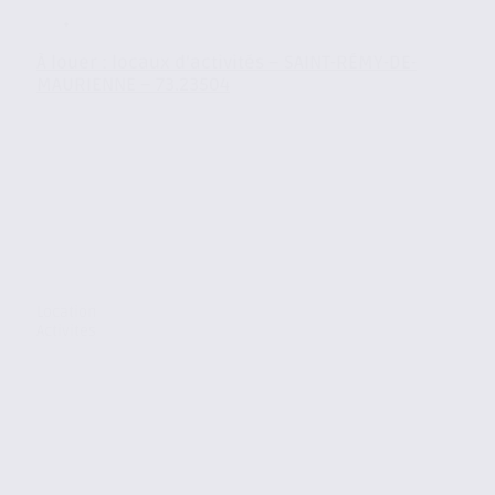
À louer : locaux d’activités – SAINT-RÉMY-DE-
MAURIENNE – 73.23504
Location
Activites