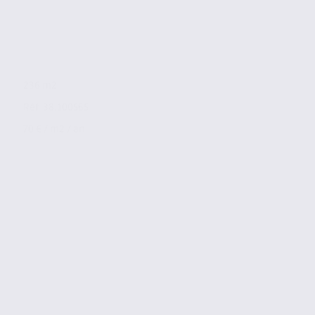
236 m2
Réf. 38.100565
70 € / m2 / an