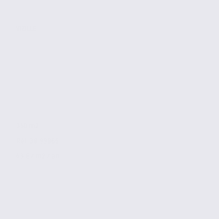
VIZILLE
350 m2
Réf. 38.99865
43 € / m2 / an