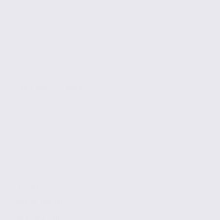
SAINT MARTIN D HERES
325 m2
Réf. 38.100700
92 € / m2 / an