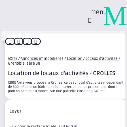
M
menu




AXITE
/
Annonces immobilières
/
Location / Locaux d'activités /
Grenoble Isère 38
Location de locaux d'activités - CROLLES
CBRE Axite vous propose, à Crolles, ce beau local d'activités indépendant
de 600 m² dans un bâtiment récent avec de belles prestations, dont 1
pont roulant de 10 tonnes, sur une parcelle close de 1 640 m².
Loyer
Prix pour la surface totale, soit 600 m
:
2