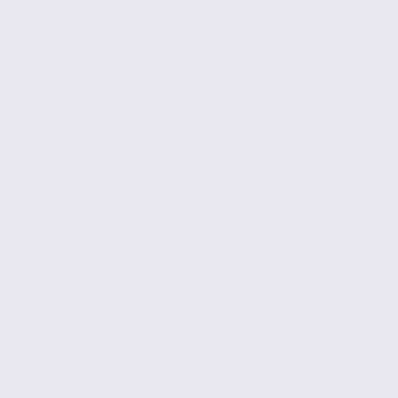
SAINT MARTIN D'HERES
de 124.8