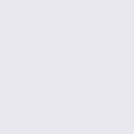
3877 m2
Réf. 38.101096
48 € / m2 / an