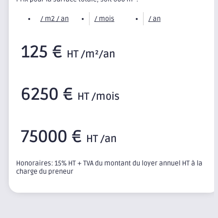
/ m2 / an
/ mois
/ an
125 €
HT /m²/an
6250 €
HT /mois
75000 €
HT /an
Honoraires: 15% HT + TVA du montant du loyer annuel HT à la
charge du preneur