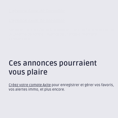
L’agence Axite de Grenoble
L’agence Axite de Grenoble
Située au centre ville de Grenoble au cœur de l’éco-quartier de
la Caserne de Bonne, l’agence de Grenoble, membre
indépendant...
Ces annonces pourraient
vous plaire
Créez votre compte Axite
pour enregistrer et gérer vos favoris,
vos alertes immo, et plus encore.