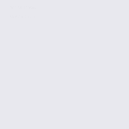
Réf. 38.100544
84 € / m2 / an