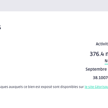
s
Activi
376.4 
N
Septembre 
38.1007
isques auxquels ce bien est exposé sont disponibles sur
le site Géorisq