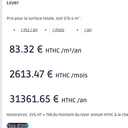
Loyer
Prix pour la surface totale, soit 376.4 m
:
2
/ m2 / an
/ mois
/ an
83.32 €
HTHC /m²/an
2613.47 €
HTHC /mois
31361.65 €
HTHC /an
Honoraires: 15% HT + TVA du montant du loyer annuel HTHC à la ch
Plus d'infos