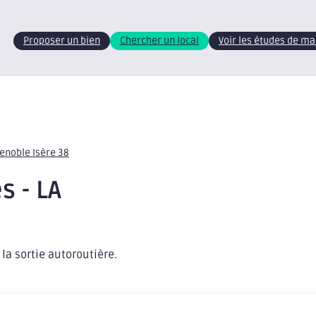
Proposer un bien
Chercher un local
Voir les études de m
renoble Isère 38
s - LA
 la sortie autoroutière.