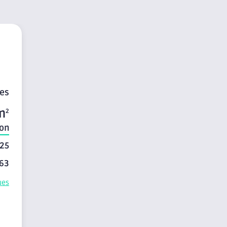
tes
m
2
on
25
63
ues