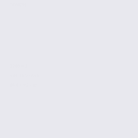
DOMENE
3260 m2
Réf. 38.100544
84 € / m2 / an