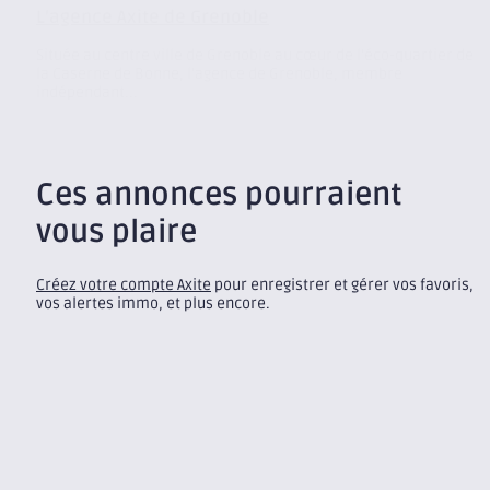
L’agence Axite de Grenoble
Située au centre ville de Grenoble au cœur de l’éco-quartier de
la Caserne de Bonne, l’agence de Grenoble, membre
indépendant...
Ces annonces pourraient
vous plaire
Créez votre compte Axite
pour enregistrer et gérer vos favoris,
vos alertes immo, et plus encore.