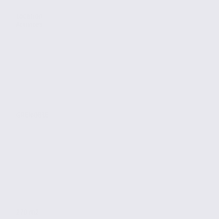
Location
Activites
GRENOBLE
270 m2