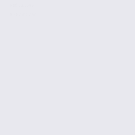
Réf. 38.5349
80 € / m2 / an