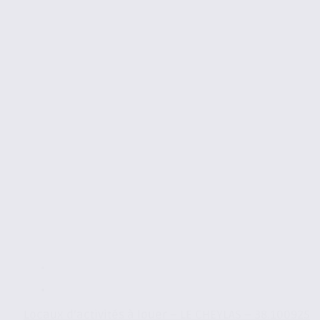
Locaux d’activités à louer – LE CHEYLAS – 38.100925