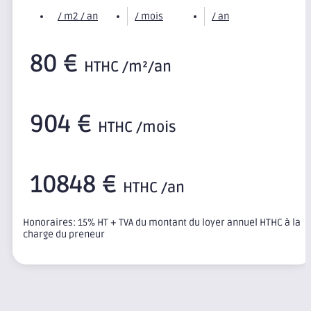
/ m2 / an
/ mois
/ an
80 €
HTHC /m²/an
904 €
HTHC /mois
10848 €
HTHC /an
Honoraires: 15% HT + TVA du montant du loyer annuel HTHC à la
charge du preneur