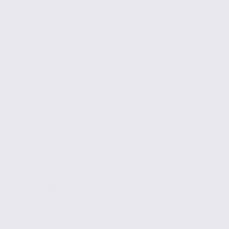
FONTAINE
540 m2
Réf. 38.100827
102 € / m2 / an