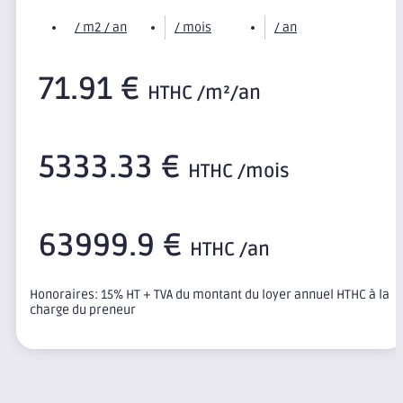
/ m2 / an
/ mois
/ an
71.91 €
HTHC /m²/an
5333.33 €
HTHC /mois
63999.9 €
HTHC /an
Honoraires: 15% HT + TVA du montant du loyer annuel HTHC à la
charge du preneur