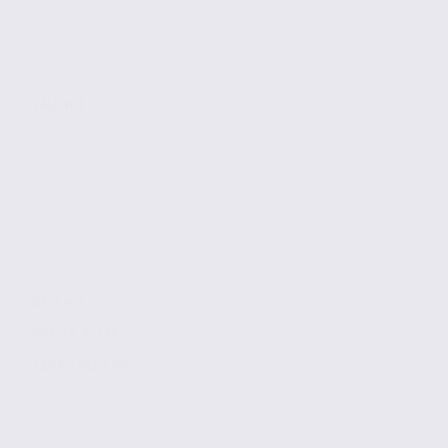
VALENCE
86.7 m2
Réf. 26.97736
125 € / m2 / an