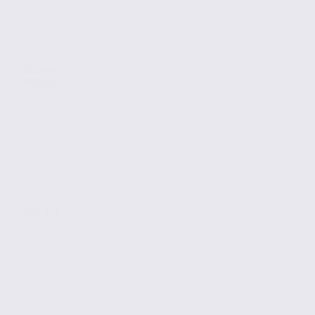
Location
Activites
VALENCE