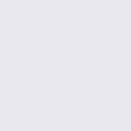
BOURG-LÈS-VALENCE
257 m2
Réf. 26.97805
117 € / m2 / an