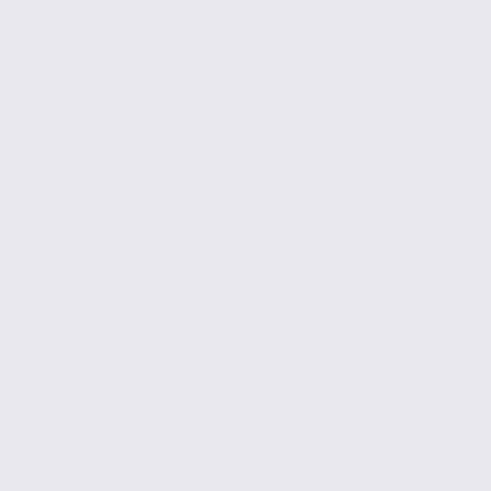
VALENCE
130.7 m2
Réf. 26.97737
129 € / m2 / an