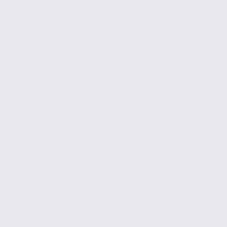
59 € / m2 / an