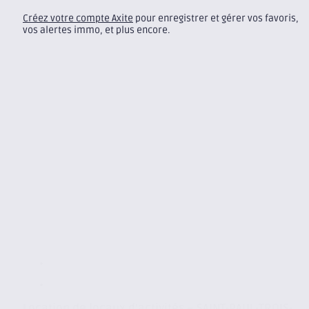
Créez votre compte Axite
pour enregistrer et gérer vos favoris,
vos alertes immo, et plus encore.
Location de locaux d’activités – SAINT-PAUL-TROIS-