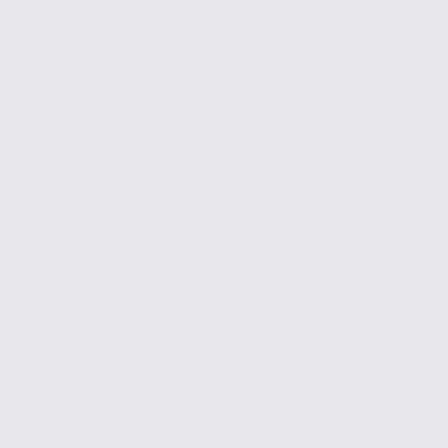
de 86.7
à 525.2 m2
Réf. 26.97734
126 € / m2 / an