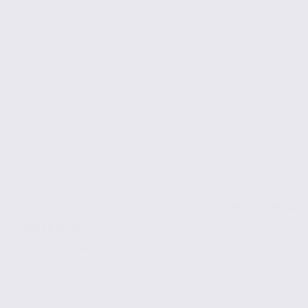
de 145
à 749 m2
Réf. 26.97725
120 € / m2 / an