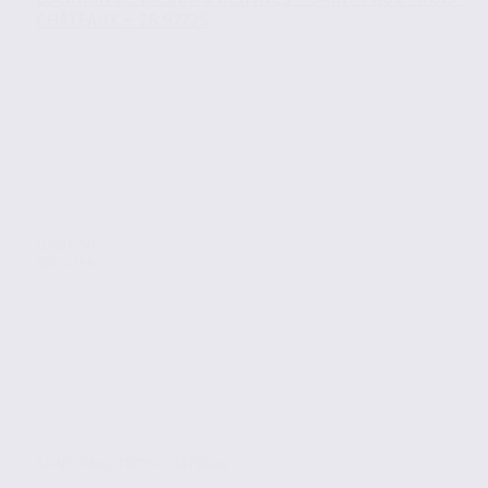
CHÂTEAUX – 26.97725
Location
Activites
SAINT-PAUL-TROIS-CHÂTEAUX