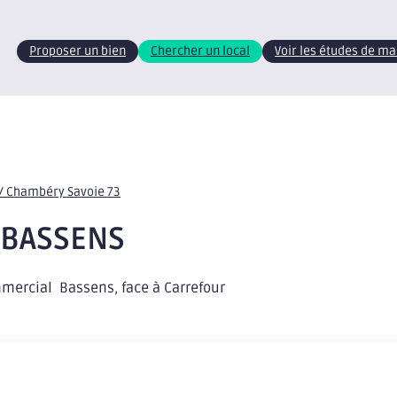
Proposer un bien
Chercher un local
Voir les études de m
/ Chambéry Savoie 73
 BASSENS
rcial  Bassens, face à Carrefour