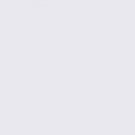
hambéry est
73.23540
e...
Location
Commerces
AIX-LES-BAINS