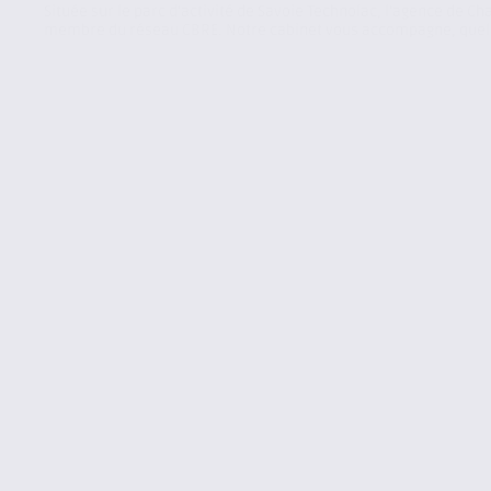
Située sur le parc d’activité de Savoie Technolac, l’agence de C
membre du réseau CBRE. Notre cabinet vous accompagne, quell