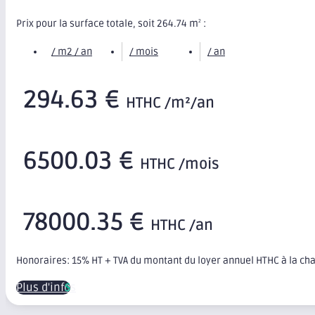
Prix pour la surface totale, soit 264.74 m
:
2
/ m2 / an
/ mois
/ an
294.63 €
HTHC /m²/an
6500.03 €
HTHC /mois
78000.35 €
HTHC /an
Honoraires: 15% HT + TVA du montant du loyer annuel HTHC à la ch
Plus d'infos