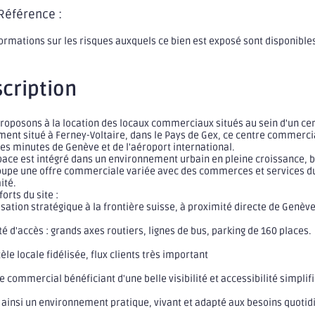
Référence :
formations sur les risques auxquels ce bien est exposé sont disponible
cription
roposons à la location des locaux commerciaux situés au sein d'un cen
ment situé à Ferney-Voltaire, dans le Pays de Gex, ce centre commerci
es minutes de Genève et de l'aéroport international.
pace est intégré dans un environnement urbain en pleine croissance, bén
roupe une offre commerciale variée avec des commerces et services du 
ité.
forts du site :
isation stratégique à la frontière suisse, à proximité directe de Genèv
ité d'accès : grands axes routiers, lignes de bus, parking de 160 places.
tèle locale fidélisée, flux clients très important
e commercial bénéficiant d'une belle visibilité et accessibilité simplifi
re ainsi un environnement pratique, vivant et adapté aux besoins quotid