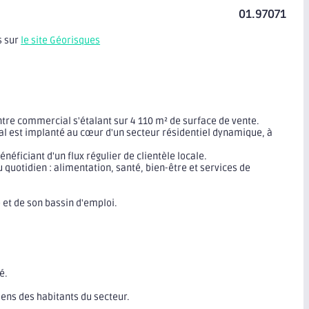
01.97071
s sur
le site Géorisques
tre commercial s'étalant sur 4 110 m² de surface de vente.
al est implanté au cœur d'un secteur résidentiel dynamique, à
éficiant d'un flux régulier de clientèle locale.
quotidien : alimentation, santé, bien-être et services de
e et de son bassin d'emploi.
é.
iens des habitants du secteur.