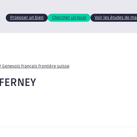
Proposer un bien
Chercher un local
Voir les études de m
 Genevois français frontière suisse
 FERNEY