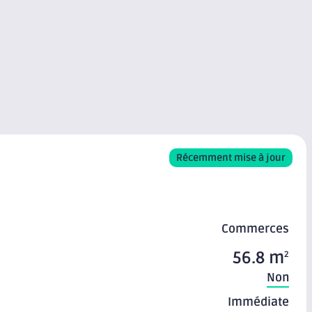
Récemment mise à jour
Commerces
56.8 m
2
Non
Immédiate