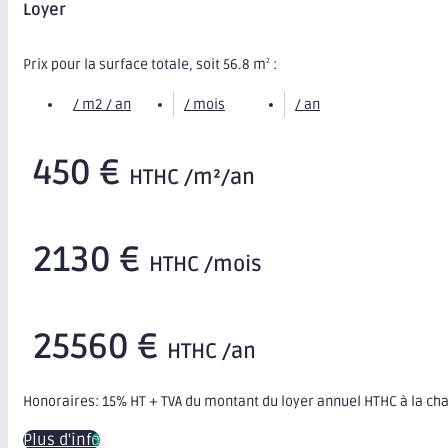
Loyer
Prix pour la surface totale, soit 56.8 m
:
2
/ m2 / an
/ mois
/ an
450 €
HTHC /m²/an
2130 €
HTHC /mois
25560 €
HTHC /an
Honoraires: 15% HT + TVA du montant du loyer annuel HTHC à la ch
Plus d'infos