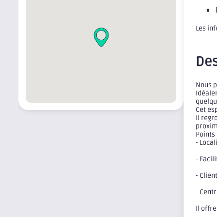
Les in
Des
Nous p
Idéale
quelqu
Cet es
Il reg
proxim
Points 
- Local
- Facil
- Clien
- Centr
Il off