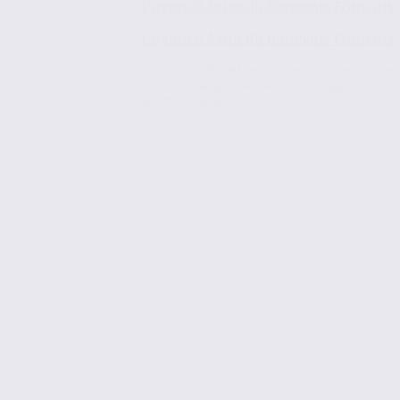
L’agence Axite du Genevois Français
L’agence Axite du Genevois Français
Convaincu de l’attractivité et du dynamisme 
Français, Axite CBRE se devait d’apporter une
sur-mesure aux...