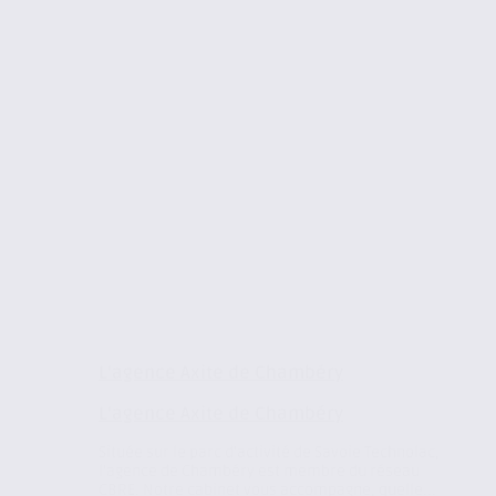
L’agence Axite de Chambéry
L’agence Axite de Chambéry
Située sur le parc d’activité de Savoie Technolac,
l’agence de Chambéry est membre du réseau
CBRE. Notre cabinet vous accompagne, quelle...