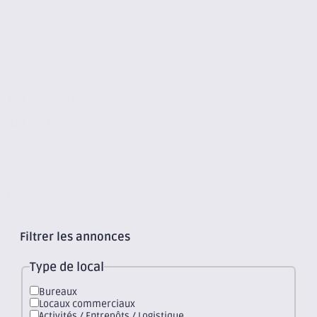
2000 m2
Réf. 38.100627
12 € / m2 / an
+ d'annonces (28)
Carte
mobile
Filtrer les annonces
Type de local
Bureaux
Locaux commerciaux
Activités / Entrepôts / Logistique