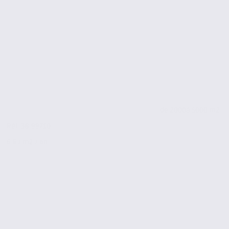
de 2000
à 5000 m2
Réf. 38.99710
6 € / m2 / an