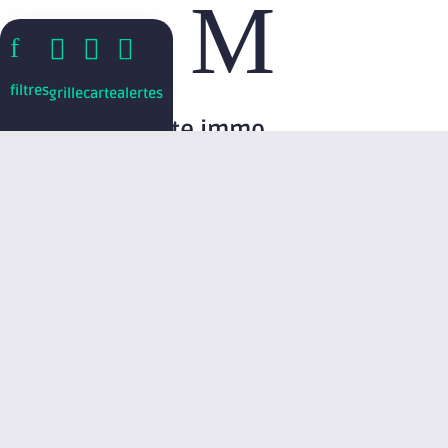
M
f



filtres
grille
carte
alertes
Créer une alerte immo
1
Critères
2
Emplacement
3
Coordonnées
Vous désirez
*
Louer
Acheter
Quel(s) type(s) de locaux ?
*
Bureaux
Local commercial / boutique
Local d'activité / entrepôt