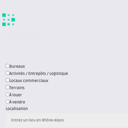
MERY
2 166 € / m2
307 m2
+ d'annonces (1248)
Carte
mobile
Bureaux
Activités / Entrepôts / Logistique
Locaux commerciaux
Terrains
À louer
À vendre
Localisation