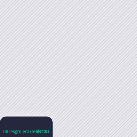
alertes
filtres
grille
carte