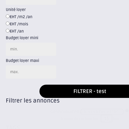
Unité loyer
€HT /m2 /an
€HT /mois
€HT /an
Budget loyer mini
Budget loyer maxi
FILTRER - test
Filtrer les annonces
geo
Géolocalisation
Rayon de recherche :
km
TAGS