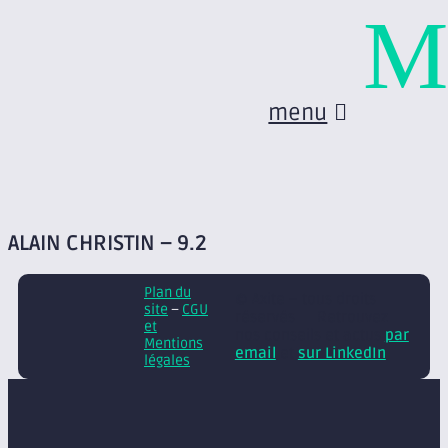
M
menu
ALAIN CHRISTIN – 9.2
Plan du
© Axite – tous droits
site
–
CGU
réservés
Retrouvez
et
nos conseils et actus
par
Mentions
email
et
sur LinkedIn
légales